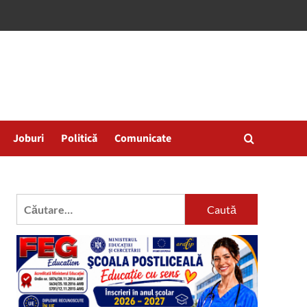
Joburi
Politică
Comunicate
Caută
după: