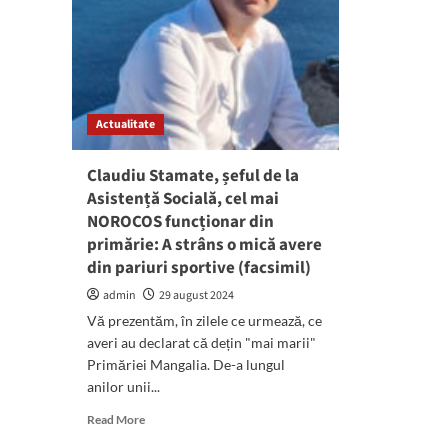
Actualitate
Claudiu Stamate, șeful de la
Asistență Socială, cel mai
NOROCOS funcționar din
primărie: A strâns o mică avere
din pariuri sportive (facsimil)
admin
29 august 2024
Vă prezentăm, în zilele ce urmează, ce
averi au declarat că dețin "mai marii"
Primăriei Mangalia. De-a lungul
anilor unii...
Read
Read More
more