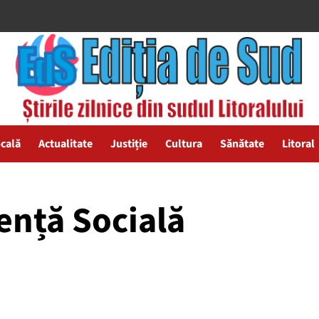
ocală
Actualitate
Justiție
Cultura
Sănătate
Litoral
tență Socială