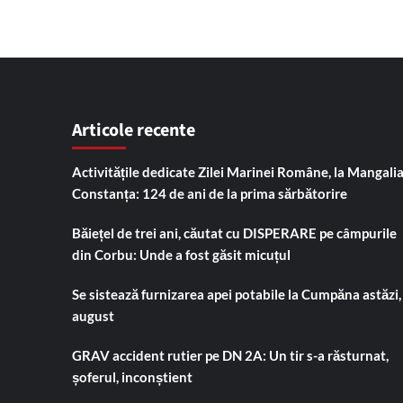
Articole recente
Activitățile dedicate Zilei Marinei Române, la Mangalia
Constanța: 124 de ani de la prima sărbătorire
Băiețel de trei ani, căutat cu DISPERARE pe câmpurile
din Corbu: Unde a fost găsit micuțul
Se sistează furnizarea apei potabile la Cumpăna astăzi,
august
GRAV accident rutier pe DN 2A: Un tir s-a răsturnat,
șoferul, inconștient