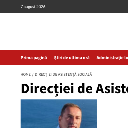
Skip
7 august 2026
to
content
Prima pagină
Știri de ultima oră
Administrație l
HOME
DIRECȚIEI DE ASISTENȚĂ SOCIALĂ
Direcției de Asis