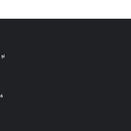
 și
 6