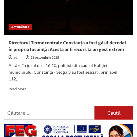
Actualitate
Directorul Termocentrale Constanța a fost găsit decedat
în propria locuință: Acesta ar fi recurs la un gest extrem
admin
23 octombrie 2025
Astăzi, în jurul orei 16.10, polițiști din cadrul Poliției
municipiului Constanța - Secția 3 au fost sesizați, prin apel
112,...
Read
Read More
more
about
Directorul
Caută
Termocentrale
după:
Constanța
a
fost
găsit