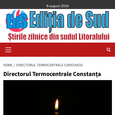
Skip
8 august 2026
to
content
Primary
Menu
HOME
DIRECTORUL TERMOCENTRALE CONSTANȚA
Directorul Termocentrale Constanța