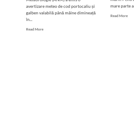
mare parte a.
avertizare meteo de cod portocaliu și
galben valabilă până mâine dimineață
Rea
Read More
în...
mor
abo
Read
Read More
We
more
de
about
FO
Avertizare
pe
meteo
lito
ANM
AN
pentru
anu
zona
cod
litoralului:
roş
COD
şi
PORTOCALIU
por
de
de
vijelii
can
până
mâine
dimineață