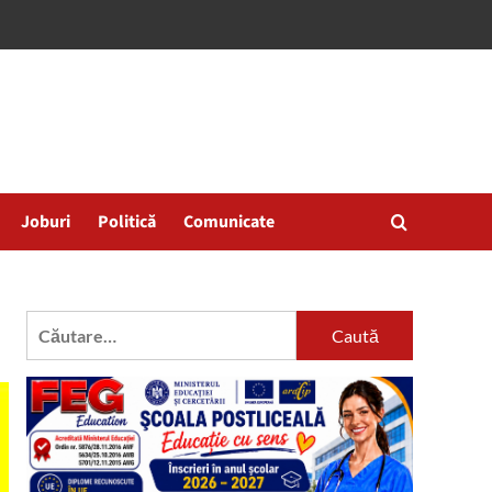
Joburi
Politică
Comunicate
Caută
după: