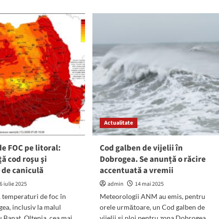
M
anunță
două
s
zile
de
te
COD
te
GALBEN
eo
de
tru
viscol
rogea,
și
usiv
frig,
a
în
ralului:
Dobrogea
ii,
ndină
Actualitate
t
 FOC pe litoral:
Cod galben de vijelii în
ernic
ă cod roşu şi
Dobrogea. Se anunță o răcire
 de caniculă
accentuată a vremii
6 iulie 2025
admin
14 mai 2025
temperaturi de foc în
Meteorologii ANM au emis, pentru
ea, inclusiv la malul
orele următoare, un Cod galben de
u Banat, Oltenia, cea mai
vijelii și ploi pentru zona Dobrogea.