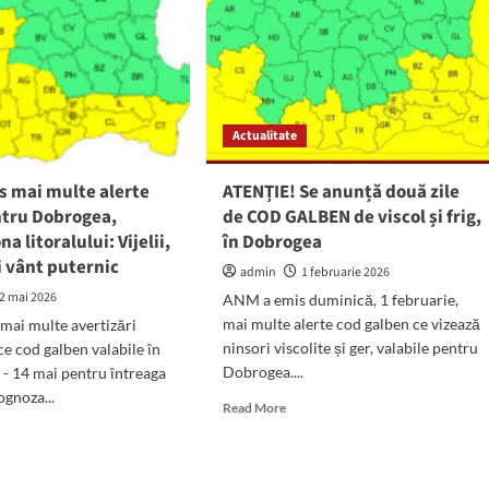
Actualitate
s mai multe alerte
ATENȚIE! Se anunță două zile
tru Dobrogea,
de COD GALBEN de viscol și frig,
na litoralului: Vijelii,
în Dobrogea
i vânt puternic
admin
1 februarie 2026
2 mai 2026
ANM a emis duminică, 1 februarie,
mai multe alerte cod galben ce vizează
mai multe avertizări
ninsori viscolite și ger, valabile pentru
e cod galben valabile în
Dobrogea....
2 - 14 mai pentru întreaga
gnoza...
Read
Read More
more
d
about
e
ATENȚIE!
ut
Se