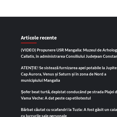
Articole recente
(VIDEO) Propunere USR Mangalia: Muzeul de Arholog
Callatis, în administrarea Consiliului Județean Consta
ATENȚIE! Se sistează furnizarea apei potabile la Jupiter
Cap Aurora, Venus și Saturn și în zona de Nord a
municipiului Mangalia
Șofer beat turtă, depistat conducând pe strada Plajei 
Vama Veche: A dat peste cap etilotestul
Bărbat căutat cu scafandri la Tuzla: A fost găsit un cai
cu lucrurile sale personale