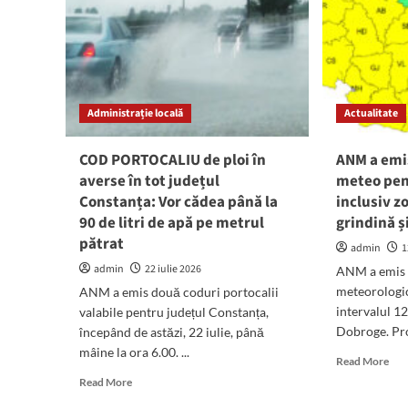
Administrație locală
Actualitate
COD PORTOCALIU de ploi în
ANM a emi
averse în tot județul
meteo pen
Constanța: Vor cădea până la
inclusiv zo
90 de litri de apă pe metrul
grindină ș
pătrat
admin
1
admin
22 iulie 2026
ANM a emis 
meteorologic
ANM a emis două coduri portocalii
intervalul 1
valabile pentru județul Constanța,
Dobroge. Pro
începând de astăzi, 22 iulie, până
mâine la ora 6.00. ...
Rea
Read More
mor
Read
Read More
abo
more