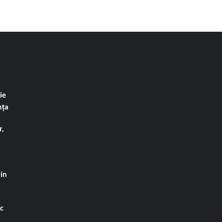
ie
nța
,
din
ac