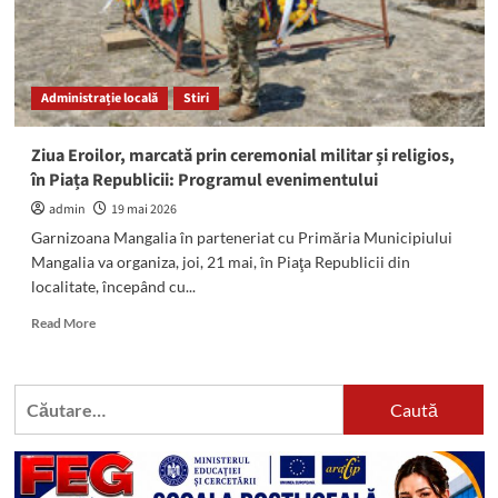
Administrație locală
Stiri
Ziua Eroilor, marcată prin ceremonial militar și religios,
în Piața Republicii: Programul evenimentului
admin
19 mai 2026
Garnizoana Mangalia în parteneriat cu Primăria Municipiului
Mangalia va organiza, joi, 21 mai, în Piaţa Republicii din
localitate, începând cu...
Read
Read More
more
about
Ziua
Caută
Eroilor,
după:
marcată
prin
ceremonial
militar