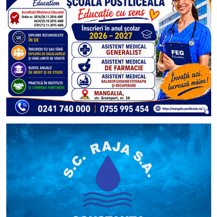
și
religios,
în
Piața
Republicii:
Programul
evenimentului