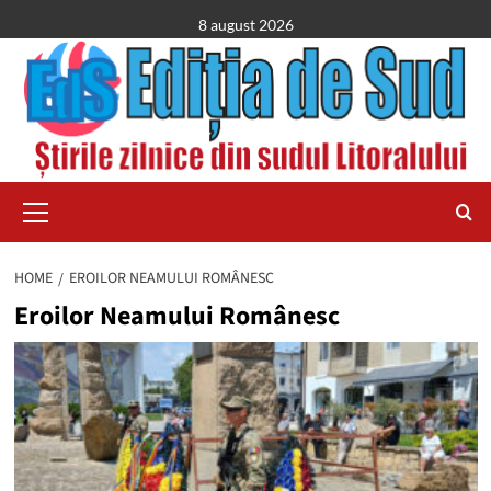
Skip
8 august 2026
to
content
Primary
Menu
HOME
EROILOR NEAMULUI ROMÂNESC
Eroilor Neamului Românesc