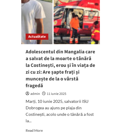
Actualitate
Adolescentul din Mangalia care
a salvat de la moarte o tânără
la Costinești, erou și în viața de
zi cu zi: Are șapte frați și
muncește de la o vârstă
fragedă
admin
11 iunie 2025
Marți, 10 iunie 2025, salvatorii ISU
Dobrogea au ajuns pe plaja din
Costinești, acolo unde o tânără a fost
la...
Read
Read More