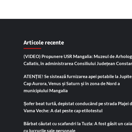
Articole recente
(VIDEO) Propunere USR Mangalia: Muzeul de Arholog
Callatis, în administrarea Consiliului Județean Consta
ATENȚIE! Se sistează furnizarea apei potabile la Jupiter
Cap Aurora, Venus și Saturn și în zona de Nord a
municipiului Mangalia
Șofer beat turtă, depistat conducând pe strada Plajei 
Vama Veche: A dat peste cap etilotestul
Bărbat căutat cu scafandri la Tuzla: A fost găsit un cai
cu lucrurile sale personale