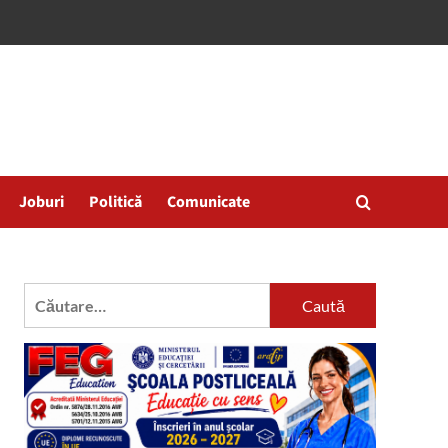
Joburi
Politică
Comunicate
Caută
după: