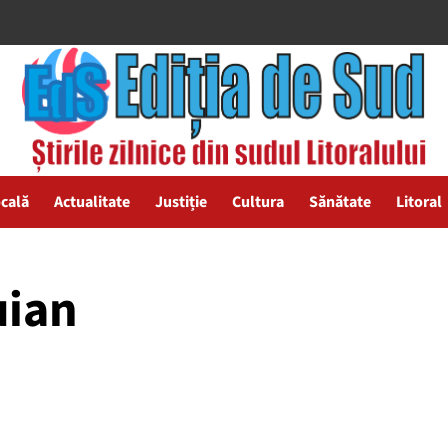
ocală
Actualitate
Justiție
Cultura
Sănătate
Litoral
uian