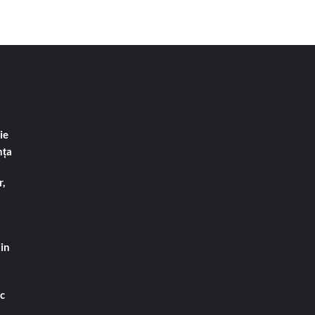
ie
nța
,
din
ac