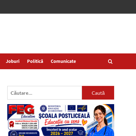
Joburi
Politică
Comunicate
Caută
după: