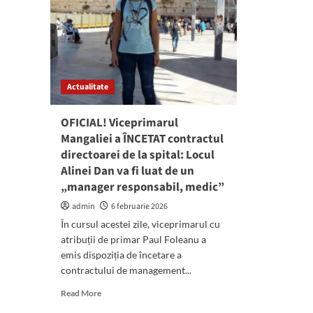
Actualitate
OFICIAL! Viceprimarul
Mangaliei a ÎNCETAT contractul
directoarei de la spital: Locul
Alinei Dan va fi luat de un
„manager responsabil, medic”
admin
6 februarie 2026
În cursul acestei zile, viceprimarul cu
atribuții de primar Paul Foleanu a
emis dispoziția de încetare a
contractului de management...
Read
Read More
more