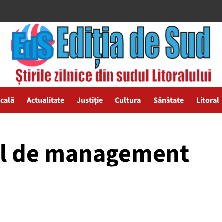
ocală
Actualitate
Justiție
Cultura
Sănătate
Litoral
tul de management