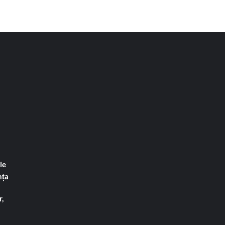
ie
nța
,