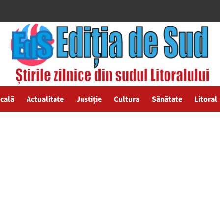
ocală
Actualitate
Justiție
Cultura
Sănătate
Litoral