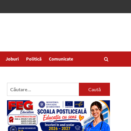
Joburi
Politică
Comunicate
Caută
după: