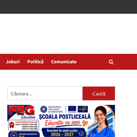
Joburi
Politică
Comunicate
Caută
după: