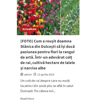
Actualitate
(FOTO) Cum a reușit doamna
Stănica din Dulcești să își ducă
pasiunea pentru flori la rangul
de artă. Într-un adevărat colț
de rai, cultivă hectare de lalele
și narcise albe
admin
15 aprilie 2024
Un colț de rai despre care nu mulți
localnici din zonă știu se află în satul
Dulcești. Pe câteva mii...
Read
Read More
more