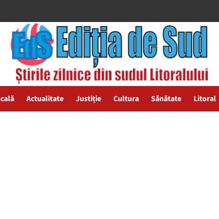
ocală
Actualitate
Justiție
Cultura
Sănătate
Litoral