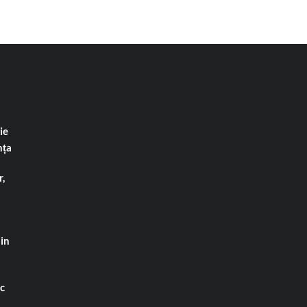
ie
nța
,
din
ac