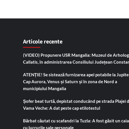
Articole recente
(VIDEO) Propunere USR Mangalia: Muzeul de Arholog
Callatis, în administrarea Consiliului Județean Consta
ATENȚIE! Se sistează furnizarea apei potabile la Jupiter
Cap Aurora, Venus și Saturn și în zona de Nord a
municipiului Mangalia
Șofer beat turtă, depistat conducând pe strada Plajei 
Vama Veche: A dat peste cap etilotestul
Bărbat căutat cu scafandri la Tuzla: A fost găsit un cai
cu lucrurile sale personale