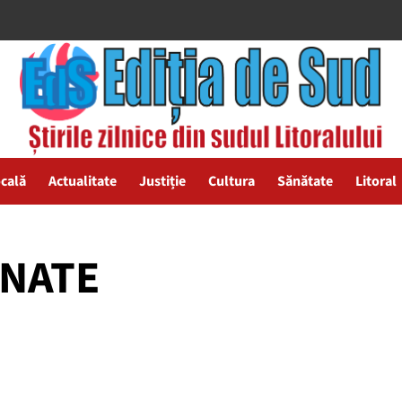
ocală
Actualitate
Justiție
Cultura
Sănătate
Litoral
ANATE