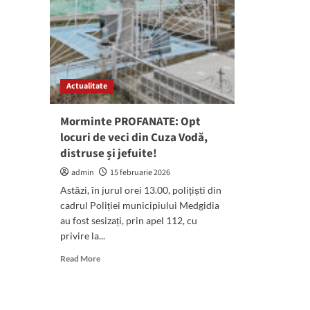
Actualitate
Morminte PROFANATE: Opt
locuri de veci din Cuza Vodă,
distruse și jefuite!
admin
15 februarie 2026
Astăzi, în jurul orei 13.00, polițiști din
cadrul Poliției municipiului Medgidia
au fost sesizați, prin apel 112, cu
privire la...
Read
Read More
more
about
Morminte
PROFANATE: