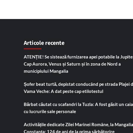
Articole recente
ATENȚIE! Se sistează furnizarea apei potabile la Jupiter
Cap Aurora, Venus și Saturn și în zona de Nord a
municipiului Mangalia
Șofer beat turtă, depistat conducând pe strada Plajei 
Vama Veche: A dat peste cap etilotestul
Bărbat căutat cu scafandri la Tuzla: A fost găsit un cai
cu lucrurile sale personale
Activitățile dedicate Zilei Marinei Române, la Mangalia
Constanța: 124 de ani de la prima sărbătorire