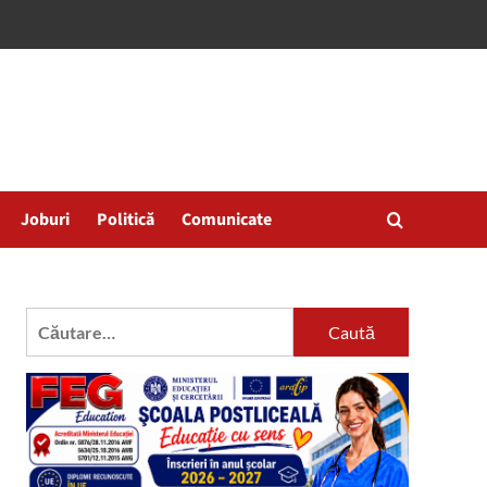
Joburi
Politică
Comunicate
Caută
după: