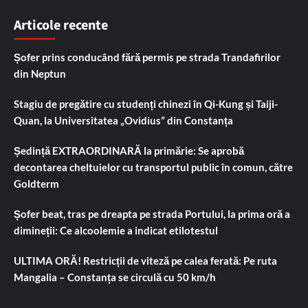
Articole recente
Șofer prins conducând fără permis pe strada Trandafirilor
din Neptun
Stagiu de pregătire cu studenți chinezi în Qi-Kung și Taiji-
Quan, la Universitatea „Ovidius” din Constanța
Ședință EXTRAORDINARĂ la primărie: Se aprobă
decontarea cheltuielor cu transportul public în comun, către
Goldterm
Șofer beat, tras pe dreapta pe strada Portului, la prima oră a
dimineții: Ce alcoolemie a indicat etilotestul
ULTIMA ORĂ! Restricții de viteză pe calea ferată: Pe ruta
Mangalia – Constanța se circulă cu 50 km/h