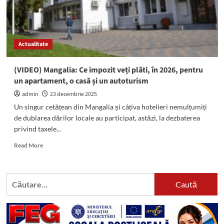
Actualitate
(VIDEO) Mangalia: Ce impozit veți plăti, în 2026, pentru
un apartament, o casă și un autoturism
admin
23 decembrie 2025
Un singur cetățean din Mangalia și câțiva hotelieri nemulțumiți
de dublarea dărilor locale au participat, astăzi, la dezbaterea
privind taxele...
Read
Read More
more
about
(VIDEO)
Caută
Mangalia:
după:
Ce
impozit
veți
plăti,