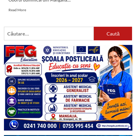
Read
Read More
more
about
(FOTO)
Caută
RAZIE
după:
la
oborul
duminical:
Comercianții
au
fost
luați
la
puricat
de
Poliția
Națională,
Jandarmeria,
Poliția
Locală
și
alte
instituții