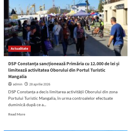
măsuri
după
controalele
din
Obor:
Carnea
va
fi
Actualitate
vândută
NUMAI
din
DSP Constanța sancționează Primăria cu 12.000 de lei și
frigidere,
limitează activitatea Oborului din Portul Turistic
tarifele
Mangalia
majorate
și
admin
28 aprilie 2026
va
DSP Constanța a decis limitarea activității Oborului din zona
fi
Portului Turistic Mangalia, în urma controalelor efectuate
asigurat
duminică după ce a...
accesul
la
Read
Read More
apă
more
curentă
about
DSP