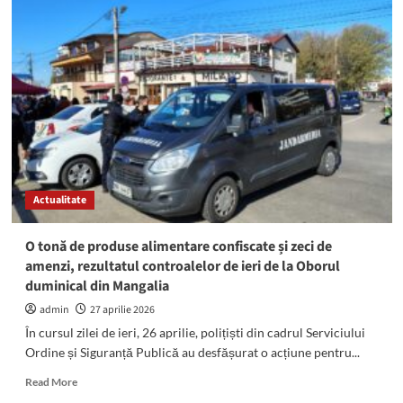
Constanța
sancționează
Primăria
cu
12.000
de
lei
și
limitează
activitatea
Oborului
Actualitate
din
Portul
Turistic
O tonă de produse alimentare confiscate și zeci de
Mangalia
amenzi, rezultatul controalelor de ieri de la Oborul
duminical din Mangalia
admin
27 aprilie 2026
În cursul zilei de ieri, 26 aprilie, polițiști din cadrul Serviciului
Ordine și Siguranță Publică au desfășurat o acțiune pentru...
Read
Read More
more