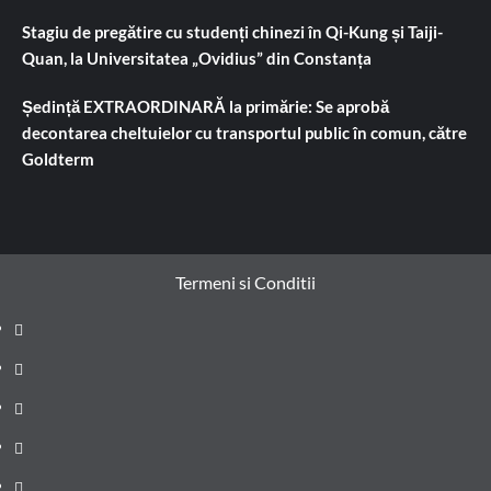
Stagiu de pregătire cu studenți chinezi în Qi-Kung și Taiji-
Quan, la Universitatea „Ovidius” din Constanța
Ședință EXTRAORDINARĂ la primărie: Se aprobă
decontarea cheltuielor cu transportul public în comun, către
Goldterm
Termeni si Conditii
Prima
pagină
Știri
de
Administrație
ultima
locală
Actualitate
oră
Justiție