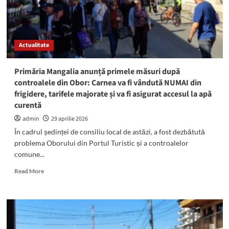
Actualitate
Primăria Mangalia anunță primele măsuri după
controalele din Obor: Carnea va fi vândută NUMAI din
frigidere, tarifele majorate și va fi asigurat accesul la apă
curentă
admin
29 aprilie 2026
În cadrul ședinței de consiliu local de astăzi, a fost dezbătută
problema Oborului din Portul Turistic și a controalelor
comune...
Read
Read More
more
about
Primăria
Mangalia
anunță
primele