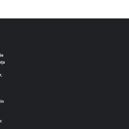
ie
nța
,
din
ac