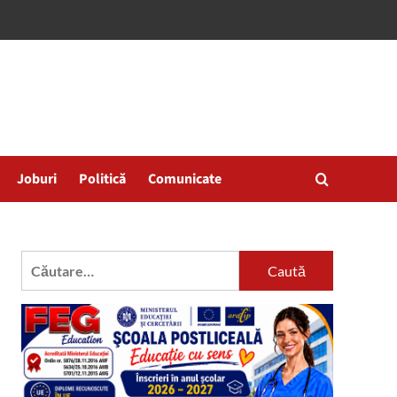
Joburi
Politică
Comunicate
Caută
după: