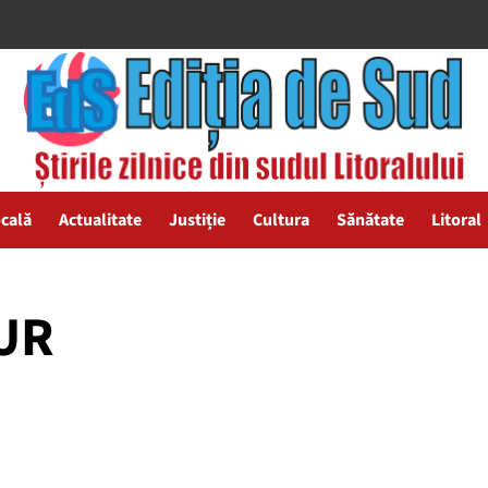
ocală
Actualitate
Justiție
Cultura
Sănătate
Litoral
AUR