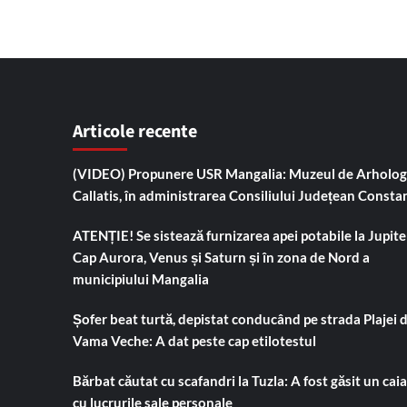
Articole recente
(VIDEO) Propunere USR Mangalia: Muzeul de Arholog
Callatis, în administrarea Consiliului Județean Consta
ATENȚIE! Se sistează furnizarea apei potabile la Jupiter
Cap Aurora, Venus și Saturn și în zona de Nord a
municipiului Mangalia
Șofer beat turtă, depistat conducând pe strada Plajei 
Vama Veche: A dat peste cap etilotestul
Bărbat căutat cu scafandri la Tuzla: A fost găsit un cai
cu lucrurile sale personale