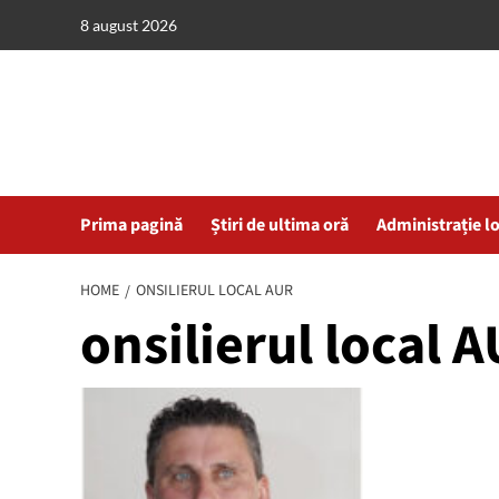
Skip
8 august 2026
to
content
Prima pagină
Știri de ultima oră
Administrație l
HOME
ONSILIERUL LOCAL AUR
onsilierul local 