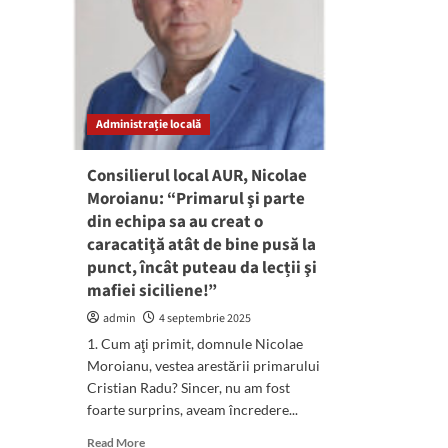
Administrație locală
Consilierul local AUR, Nicolae
Moroianu: “Primarul şi parte
din echipa sa au creat o
caracatiţă atât de bine pusă la
punct, încât puteau da lecții şi
mafiei siciliene!”
admin
4 septembrie 2025
1. Cum aţi primit, domnule Nicolae
Moroianu, vestea arestării primarului
Cristian Radu? Sincer, nu am fost
foarte surprins, aveam încredere...
Read
Read More