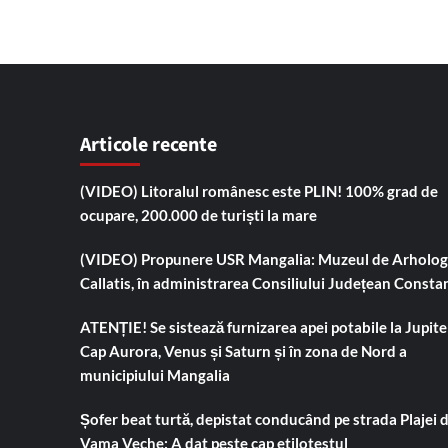
Articole recente
(VIDEO) Litoralul românesc este PLIN! 100% grad de
ocupare, 200.000 de turiști la mare
(VIDEO) Propunere USR Mangalia: Muzeul de Arholog
Callatis, în administrarea Consiliului Județean Consta
ATENȚIE! Se sistează furnizarea apei potabile la Jupiter
Cap Aurora, Venus și Saturn și în zona de Nord a
municipiului Mangalia
Șofer beat turtă, depistat conducând pe strada Plajei 
Vama Veche: A dat peste cap etilotestul