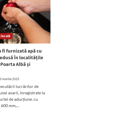
 locală
a fi furnizată apă cu
edusă în localitățile
 Poarta Albă și
0 martie 2025
xecutării lucrărilor de
nei avarii, înregistrate la
uctei de aducțiune, cu
 600 mm,...
d
e
ut