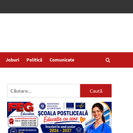
Joburi
Politică
Comunicate
Caută
după: