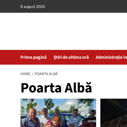
Skip
8 august 2026
to
content
Prima pagină
Știri de ultima oră
Administrație l
HOME
POARTA ALBĂ
Poarta Albă