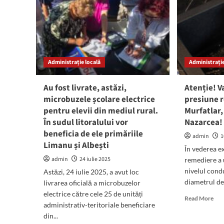
Administrație locală
Administrație
Au fost livrate, astăzi,
Atenție! V
microbuzele școlare electrice
presiune r
pentru elevii din mediul rural.
Murfatlar,
În sudul litoralului vor
Nazarcea!
beneficia de ele primăriile
admin
1
Limanu și Albești
În vederea e
admin
24 iulie 2025
remediere a u
nivelul cond
Astăzi, 24 iulie 2025, a avut loc
diametrul de
livrarea oficială a microbuzelor
electrice către cele 25 de unități
Rea
Read More
administrativ-teritoriale beneficiare
mor
din...
abo