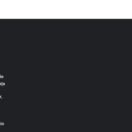
ie
nța
,
din