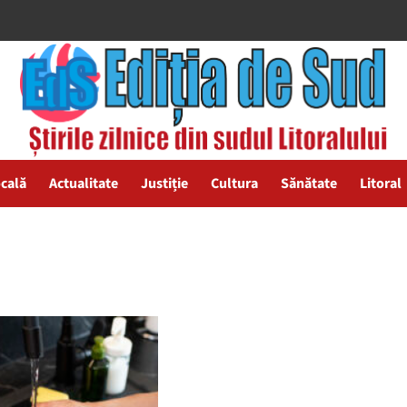
ocală
Actualitate
Justiție
Cultura
Sănătate
Litoral