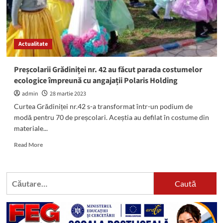
Actualitate
Preșcolarii Grădiniței nr. 42 au făcut parada costumelor
ecologice împreună cu angajații Polaris Holding
admin
28 martie 2023
Curtea Grădiniței nr.42 s-a transformat într-un podium de
modă pentru 70 de preșcolari. Aceștia au defilat în costume din
materiale...
Read
Read More
more
about
Preșcolarii
Caută
Grădiniței
după:
nr.
42
au
făcut