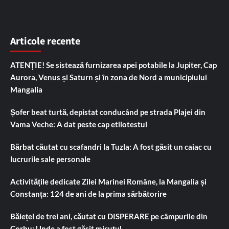
Articole recente
ATENȚIE! Se sistează furnizarea apei potabile la Jupiter, Cap
Aurora, Venus și Saturn și în zona de Nord a municipiului
Mangalia
Șofer beat turtă, depistat conducând pe strada Plajei din
Vama Veche: A dat peste cap etilotestul
Bărbat căutat cu scafandri la Tuzla: A fost găsit un caiac cu
lucrurile sale personale
Activitățile dedicate Zilei Marinei Române, la Mangalia și
Constanța: 124 de ani de la prima sărbătorire
Băiețel de trei ani, căutat cu DISPERARE pe câmpurile din
Corbu: Unde a fost găsit micuțul