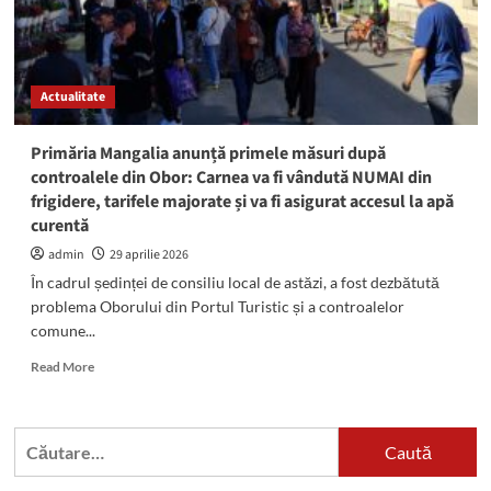
Actualitate
Primăria Mangalia anunță primele măsuri după
controalele din Obor: Carnea va fi vândută NUMAI din
frigidere, tarifele majorate și va fi asigurat accesul la apă
curentă
admin
29 aprilie 2026
În cadrul ședinței de consiliu local de astăzi, a fost dezbătută
problema Oborului din Portul Turistic și a controalelor
comune...
Read
Read More
more
about
Primăria
Caută
Mangalia
după:
anunță
primele