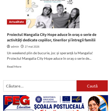
Actualitate
Proiectul Mangalia City Hope aduce în oraș o serie de
activități dedicate copiilor, tinerilor și întregii familii
admin
27 mai 2026
Un weekend plin de bucurie, joc și speranță la Mangalia!
Proiectul Mangalia City Hope aduce în oraș o serie de...
Read
Read More
more
about
Proiectul
Caută
Mangalia
după:
City
Hope
aduce
în
oraș