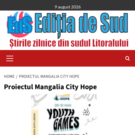
Skip
9 august 2026
to
content
Primary
Menu
HOME
PROIECTUL MANGALIA CITY HOPE
Proiectul Mangalia City Hope