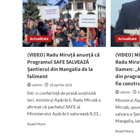
Actualitate
Actualitate
(VIDEO) Radu Miruță anunță că
(VIDEO) Mi
Programul SAFE SALVEAZĂ
Radu Miruț
Șantierul din Mangalia de la
Damen: „N
faliment
din progr
fie constr
admin
29 aprilie 2026
admin
6
Într-o conferință de presă susținută
ieri, ministrul Apărării, Radu Miruță a
Ministrul Ap
afirmat că pachetul SAFE al
Miruță, spun
Ministerului Apărării valorează 8,33...
salvare a Șa
Mangalia, iar
Read
Read More
more
Rea
Read More
about
mor