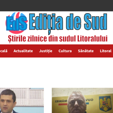
ocală
Actualitate
Justiție
Cultura
Sănătate
Litoral