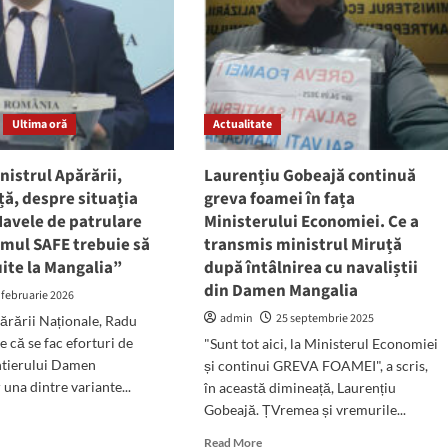
Ultima oră
Actualitate
nistrul Apărării,
Laurențiu Gobeajă continuă
ă, despre situația
greva foamei în fața
avele de patrulare
Ministerului Economiei. Ce a
amul SAFE trebuie să
transmis ministrul Miruță
uite la Mangalia”
după întâlnirea cu navaliștii
din Damen Mangalia
 februarie 2026
admin
25 septembrie 2025
ărării Naționale, Radu
e că se fac eforturi de
"Sunt tot aici, la Ministerul Economiei
ntierului Damen
și continui GREVA FOAMEI", a scris,
 una dintre variante...
în această dimineață, Laurențiu
Gobeajă. ȚVremea și vremurile...
d
e
Read
Read More