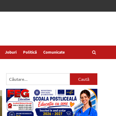
Joburi
Politică
Comunicate
Caută
după: