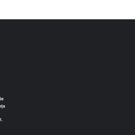
ie
nța
,