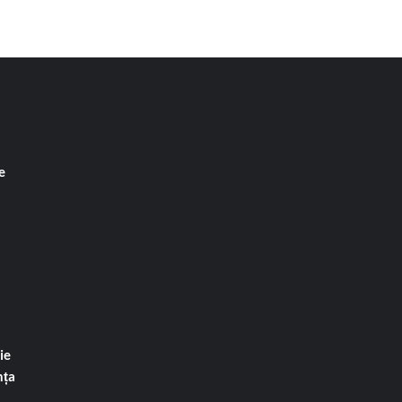
e
ie
nța