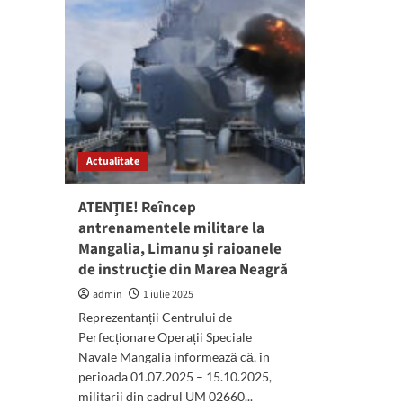
Actualitate
ATENȚIE! Reîncep
antrenamentele militare la
Mangalia, Limanu și raioanele
de instrucție din Marea Neagră
admin
1 iulie 2025
Reprezentanții Centrului de
Perfecționare Operații Speciale
Navale Mangalia informează că, în
perioada 01.07.2025 – 15.10.2025,
militarii din cadrul UM 02660...