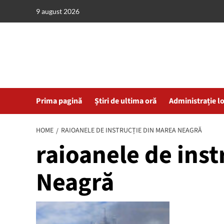
Skip
9 august 2026
to
content
Prima pagină
Știri de ultima oră
Administrație l
HOME
RAIOANELE DE INSTRUCȚIE DIN MAREA NEAGRĂ
raioanele de inst
Neagră