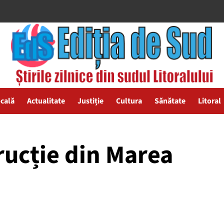
ocală
Actualitate
Justiție
Cultura
Sănătate
Litoral
rucție din Marea