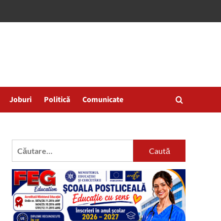
Joburi
Politică
Comunicate
Caută
după: