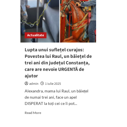
Actualitate
Lupta unui suflețel curajos:
Povestea lui Raul, un băiețel de
trei ani din județul Constanța,
care are nevoie URGENTĂ de
ajutor
admin
1 iulie 2025
Alexandra, mama lui Raul, un băiețel
de numai trei ani, face un apel
DISPERAT la toți cei ce îi pot...
Read
Read More
more
about