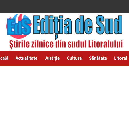
ocală
Actualitate
Justiție
Cultura
Sănătate
Litoral