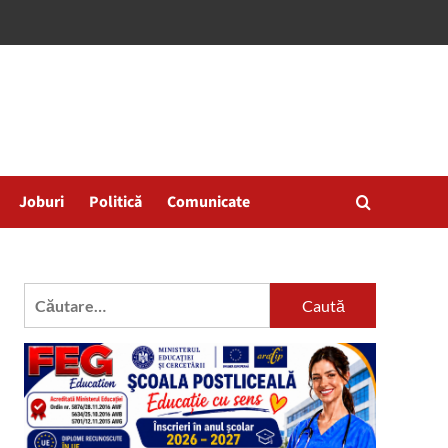
Joburi
Politică
Comunicate
Caută
după: