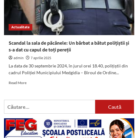
Actualitate
Scandal la sala de păcănele: Un bărbat a bătut polițiștii și
s-a dat cu capul de toți pereții
admin
7 aprilie 2025
La data de 30 septembrie 2024, în jurul orei 18.40, polițiștii din
cadrul Poliției Municipiului Medgidia – Biroul de Ordine...
Read
Read More
more
about
Scandal
Caută
la
după:
sala
de
păcănele:
Un
bărbat