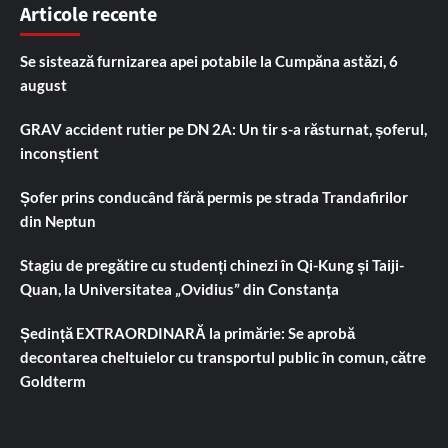
Articole recente
Se sistează furnizarea apei potabile la Cumpăna astăzi, 6
august
GRAV accident rutier pe DN 2A: Un tir s-a răsturnat, șoferul,
inconștient
Șofer prins conducând fără permis pe strada Trandafirilor
din Neptun
Stagiu de pregătire cu studenți chinezi în Qi-Kung și Taiji-
Quan, la Universitatea „Ovidius” din Constanța
Ședință EXTRAORDINARĂ la primărie: Se aprobă
decontarea cheltuielor cu transportul public în comun, către
Goldterm