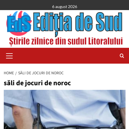
Skip
6 august 2026
to
content
Primary
Menu
HOME
SĂLI DE JOCURI DE NOROC
săli de jocuri de noroc