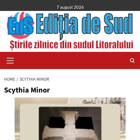
Skip
7 august 2026
to
content
Primary
Menu
HOME
SCYTHIA MINOR
Scythia Minor