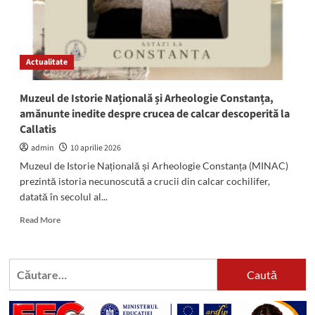
Actualitate
Muzeul de Istorie Națională și Arheologie Constanța,
amănunte inedite despre crucea de calcar descoperită la
Callatis
admin
10 aprilie 2026
Muzeul de Istorie Națională și Arheologie Constanța (MINAC)
prezintă istoria necunoscută a crucii din calcar cochilifer,
datată în secolul al...
Read
Read More
more
about
Muzeul
Caută
de
după:
Istorie
Națională
și