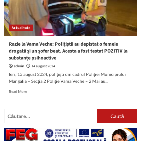
Actualitate
Razie la Vama Veche: Polițiștii au depistat o femeie
drogată și un șofer beat. Acesta a fost testat POZITIV la
substanțe psihoactive
admin
14 august 2024
Ieri, 13 august 2024, polițiști din cadrul Poliției Municipiului
Mangalia – Secția 2 Poliție Vama Veche – 2 Mai au...
Read
Read More
more
about
Razie
Caută
la
după:
Vama
Veche:
Polițiștii
au