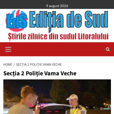
Skip
9 august 2026
to
content
Primary
Menu
HOME
SECȚIA 2 POLIȚIE VAMA VECHE
Secția 2 Poliție Vama Veche