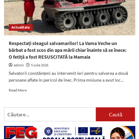
Actualitate
Respectați steagul salvamarilor! La Vama Veche un
bărbat a fost scos din apa mării chiar înainte să se înece:
O fetiță a fost RESUSCITATĂ la Mamaia
admin
5 iulie 2026
Salvatorii constănțeni au intervenit ieri pentru salvarea a două
persoane aflate în pericol de înec. Prima misiune a avut loc...
Read
Read More
more
about
Respectați
Caută
steagul
după:
salvamarilor!
La
Vama
Veche