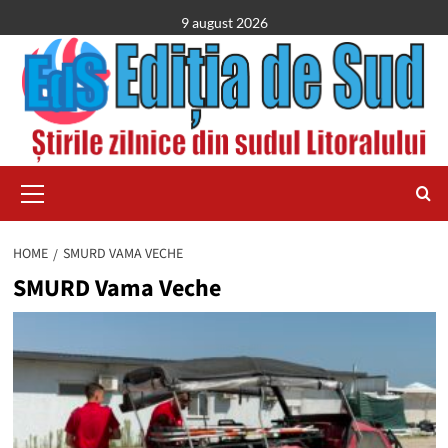
Skip
9 august 2026
to
content
Primary
Menu
HOME
SMURD VAMA VECHE
SMURD Vama Veche