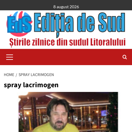
Skip
8 august 2026
to
content
Primary
Menu
HOME
SPRAY LACRIMOGEN
spray lacrimogen