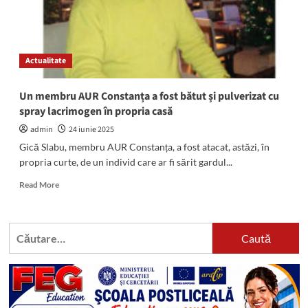
Actualitate
Un membru AUR Constanța a fost bătut și pulverizat cu
spray lacrimogen în propria casă
admin
24 iunie 2025
Gică Slabu, membru AUR Constanța, a fost atacat, astăzi, în
propria curte, de un individ care ar fi sărit gardul...
Read
Read More
more
about
Un
Caută
membru
după:
AUR
Constanța
a
fost
bătut