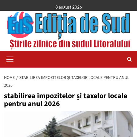
Skip
8 august 2026
to
content
Primary
Menu
HOME
STABILIREA IMPOZITELOR ȘI TAXELOR LOCALE PENTRU ANUL
2026
stabilirea impozitelor și taxelor locale
pentru anul 2026