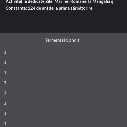
Activitățile dedicate Zilei Marinei Române, la Mangalia și
Constanța: 124 de ani de la prima sărbătorire
Termeni si Conditii
Prima
pagină
Știri
de
Administrație
ultima
locală
Actualitate
oră
Justiție
Cultura
Sănătate
Litoral