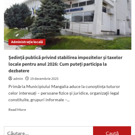
Administrație locală
Ședință publică privind stabilirea impozitelor și taxelor
locale pentru anul 2026: Cum puteți participa la
dezbatere
admin
19 decembrie 2025
Primăria Municipiului Mangalia aduce la cunoștința tuturor
celor interesați – persoane fizice și juridice, organizaţii legal
constituite, grupuri informale –...
Read
Read More
more
about
Ședință
Caută
publică