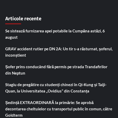
Articole recente
Se sistează furnizarea apei potabile la Cumpăna astăzi, 6
august
GRAV accident rutier pe DN 2A: Un tir s-a răsturnat, șoferul,
inconștient
Șofer prins conducând fără permis pe strada Trandafirilor
din Neptun
Stagiu de pregătire cu studenți chinezi în Qi-Kung și Taiji-
Quan, la Universitatea „Ovidius” din Constanța
Ședință EXTRAORDINARĂ la primărie: Se aprobă
decontarea cheltuielor cu transportul public în comun, către
Goldterm