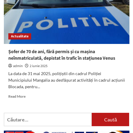
PARAGINA
din
stațiuni?
Studiu
de
caz:
Actualitate
trotuarul
de
pe
Șofer de 70 de ani, fără permis și cu mașina
strada
neînmatriculată, depistat în trafic în stațiunea Venus
Iuliu
Maniu
admin
2 iunie 2025
din
La data de 31 mai 2025, polițiștii din cadrul Poliției
Venus
Municipiului Mangalia au desfășurat activități în cadrul acțiunii
Blocada, pentru...
Read
Read More
more
about
Șofer
Caută
de
după:
70
de