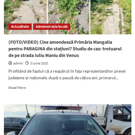
Actualitate
Administrație locală
(FOTO/VIDEO) Cine amendează Primăria Mangalia
pentru PARAGINA din stațiuni? Studiu de caz: trotuarul
de pe strada Iuliu Maniu din Venus
admin
3 iunie 2025
Profitând de faptul că a reapărut în fața reprezentanților presei
județene și naționale, după o pauză de câțiva ani, primarul...
Read
Read More
more
about
(FOTO/VIDEO)
Cine
amendează
Primăria
Mangalia
pentru