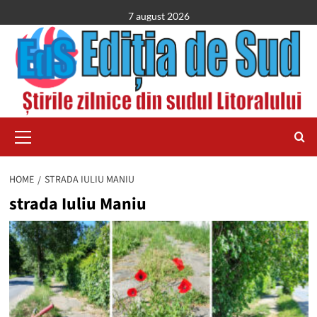
Skip
7 august 2026
to
content
Primary
Menu
HOME
STRADA IULIU MANIU
strada Iuliu Maniu