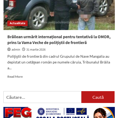
Actualitate
Brăilean urmărit internațional pentru tentativă la OMOR,
prins la Vama Veche de polițiștii de frontieră
admin
31 martie 2026
Poliţiştii de frontieră din cadrul Grupului de Nave Mangalia au
depistat un cetăţean român pe numele căruia, Tribunalul Brăila
a...
Read
Read More
more
about
Brăilean
Caută
urmărit
după:
internațional
pentru
tentativă
la