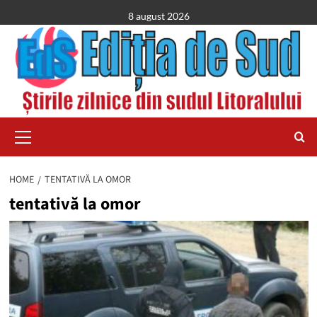
Skip
8 august 2026
to
content
Primary
Menu
HOME
TENTATIVĂ LA OMOR
tentativă la omor