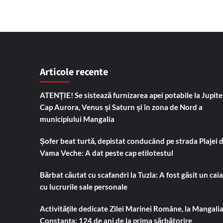
Articole recente
ATENȚIE! Se sistează furnizarea apei potabile la Jupiter
Cap Aurora, Venus și Saturn și în zona de Nord a
municipiului Mangalia
Șofer beat turtă, depistat conducând pe strada Plajei 
Vama Veche: A dat peste cap etilotestul
Bărbat căutat cu scafandri la Tuzla: A fost găsit un cai
cu lucrurile sale personale
Activitățile dedicate Zilei Marinei Române, la Mangalia
Constanța: 124 de ani de la prima sărbătorire