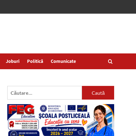
Joburi
Politică
Comunicate
Caută
după: