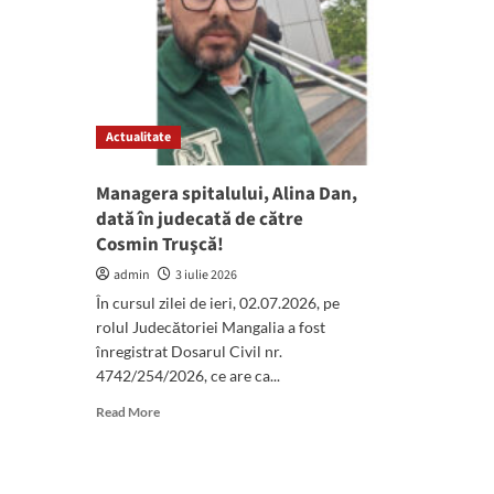
Actualitate
Managera spitalului, Alina Dan,
dată în judecată de către
Cosmin Truşcă!
admin
3 iulie 2026
În cursul zilei de ieri, 02.07.2026, pe
rolul Judecătoriei Mangalia a fost
înregistrat Dosarul Civil nr.
4742/254/2026, ce are ca...
Read
Read More
more
about
Managera
spitalului,