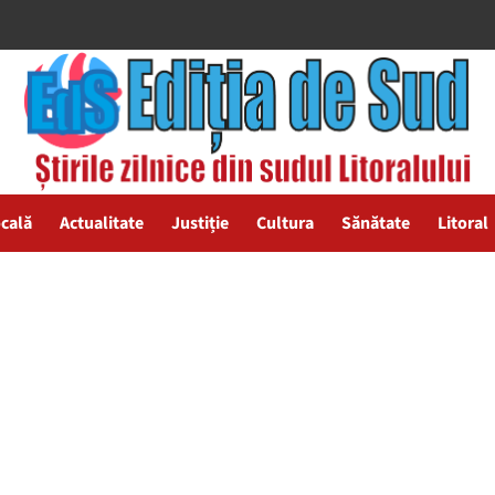
ocală
Actualitate
Justiție
Cultura
Sănătate
Litoral