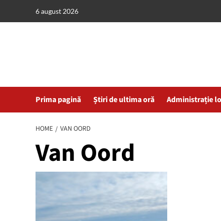
Skip
6 august 2026
to
content
Prima pagină
Știri de ultima oră
Administrație l
HOME
VAN OORD
Van Oord