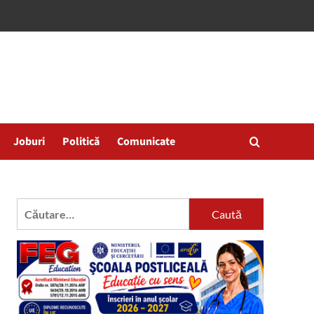
Joburi
Politică
Comunicate
Caută
după: