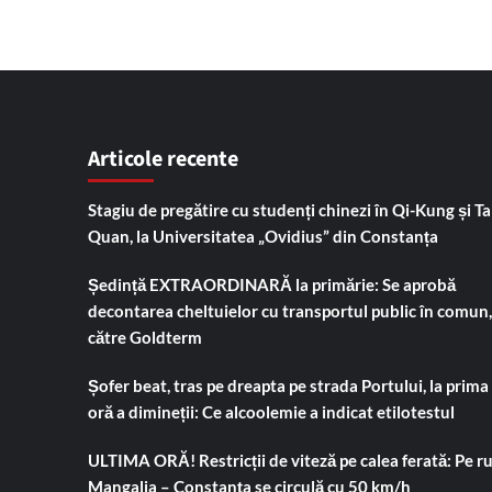
Articole recente
Stagiu de pregătire cu studenți chinezi în Qi-Kung și Tai
Quan, la Universitatea „Ovidius” din Constanța
Ședință EXTRAORDINARĂ la primărie: Se aprobă
decontarea cheltuielor cu transportul public în comun,
către Goldterm
Șofer beat, tras pe dreapta pe strada Portului, la prima
oră a dimineții: Ce alcoolemie a indicat etilotestul
ULTIMA ORĂ! Restricții de viteză pe calea ferată: Pe r
Mangalia – Constanța se circulă cu 50 km/h