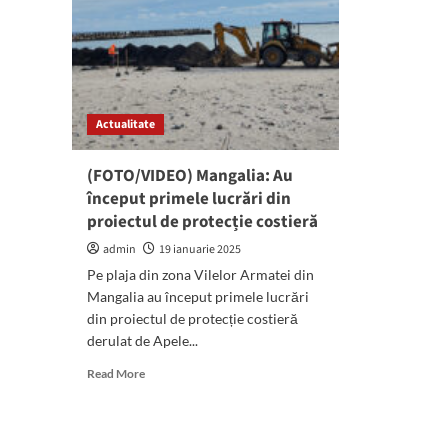
Actualitate
(FOTO/VIDEO) Mangalia: Au
început primele lucrări din
proiectul de protecție costieră
admin
19 ianuarie 2025
Pe plaja din zona Vilelor Armatei din
Mangalia au început primele lucrări
din proiectul de protecție costieră
derulat de Apele...
Read
Read More
more
about
(FOTO/VIDEO)
Mangalia: