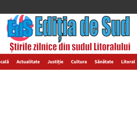
ocală
Actualitate
Justiție
Cultura
Sănătate
Litoral