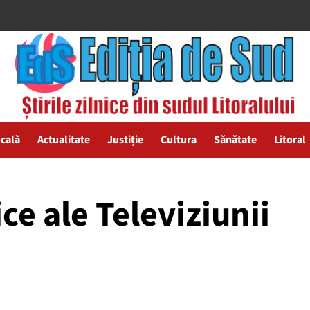
ocală
Actualitate
Justiție
Cultura
Sănătate
Litoral
e ale Televiziunii