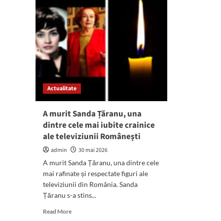
Actualitate
A murit Sanda Țăranu, una
dintre cele mai iubite crainice
ale televiziunii Românești
admin
30 mai 2026
A murit Sanda Țăranu, una dintre cele
mai rafinate și respectate figuri ale
televiziunii din România. Sanda
Țăranu s-a stins...
Read
Read More
more