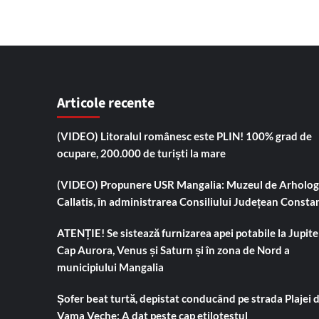
Articole recente
(VIDEO) Litoralul românesc este PLIN! 100% grad de
ocupare, 200.000 de turiști la mare
(VIDEO) Propunere USR Mangalia: Muzeul de Arholog
Callatis, în administrarea Consiliului Județean Consta
ATENȚIE! Se sistează furnizarea apei potabile la Jupiter
Cap Aurora, Venus și Saturn și în zona de Nord a
municipiului Mangalia
Șofer beat turtă, depistat conducând pe strada Plajei 
Vama Veche: A dat peste cap etilotestul