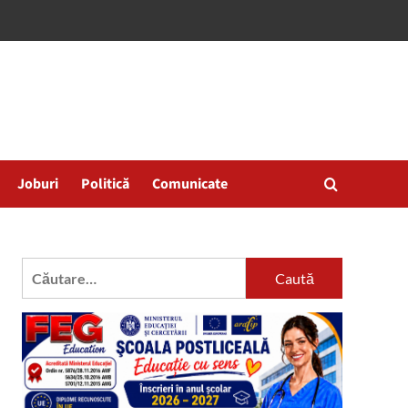
Joburi
Politică
Comunicate
Caută
după: