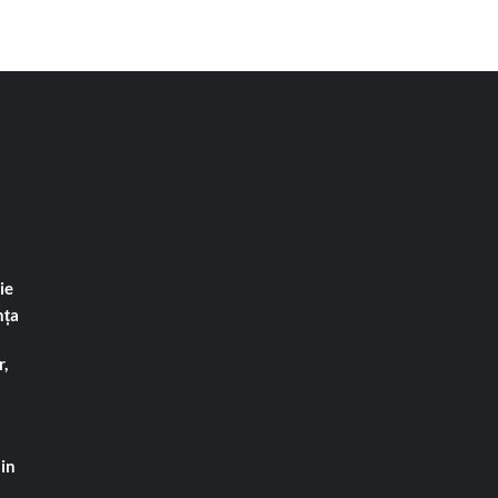
ie
nța
,
din