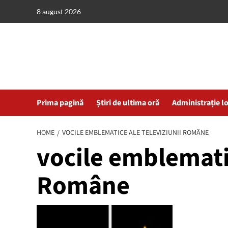
Skip
8 august 2026
to
content
Prima pagină
Știri de ultima oră
Administrație l
HOME
VOCILE EMBLEMATICE ALE TELEVIZIUNII ROMÂNE
vocile emblematic
Române