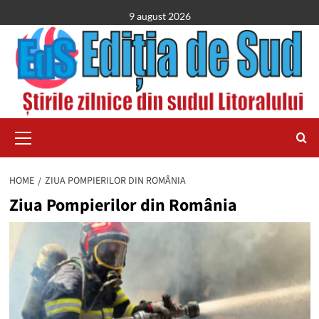
Skip
9 august 2026
to
content
Primary
Menu
HOME
ZIUA POMPIERILOR DIN ROMÂNIA
Ziua Pompierilor din România