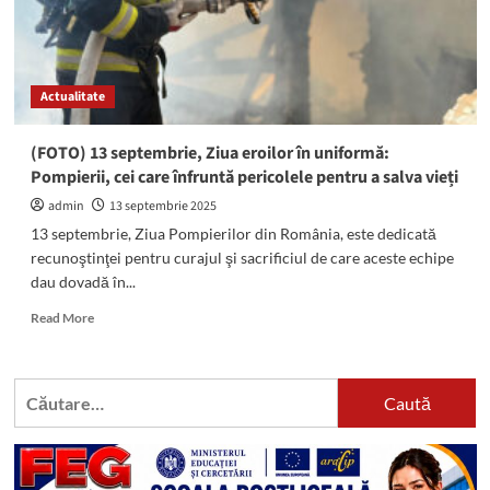
Actualitate
(FOTO) 13 septembrie, Ziua eroilor în uniformă:
Pompierii, cei care înfruntă pericolele pentru a salva vieți
admin
13 septembrie 2025
13 septembrie, Ziua Pompierilor din România, este dedicată
recunoştinţei pentru curajul şi sacrificiul de care aceste echipe
dau dovadă în...
Read
Read More
more
about
(FOTO)
Caută
13
după:
septembrie,
Ziua
eroilor
în