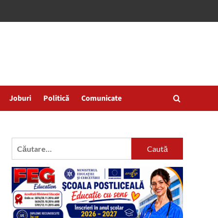
Joburi
Politică
Comunicate
Caută
după: