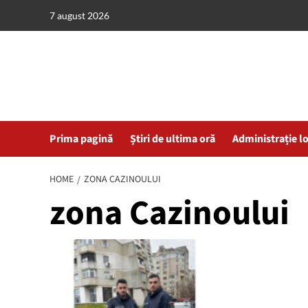
Skip
7 august 2026
to
content
Prima pagină
Știri de ultima oră
Administrație l
HOME
ZONA CAZINOULUI
zona Cazinoului