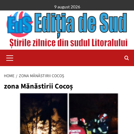
Skip
9 august 2026
to
content
Primary
Menu
HOME
ZONA MĂNĂSTIRII COCOȘ
zona Mănăstirii Cocoș