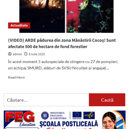
Actualitate
(VIDEO) ARDE pădurea din zona Mănăstirii Cocoș! Sunt
afectate 500 de hectare de fond forestier
admin
8 iulie 2025
În acest moment 5 autospeciale de stingere cu 27 de pompieri,
un echipaj SMURD, alături de SVSU Niculițel și angajați...
Read
Read More
more
about
(VIDEO)
Caută
ARDE
după:
pădurea
din
zona
Mănăstirii
Cocoș!