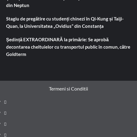
din Neptun
Stagiu de pregătire cu studenți chinezi în Qi-Kung și Taiji-
Quan, la Universitatea „Ovidius” din Constanța
Ședință EXTRAORDINARĂ la primărie: Se aprobă
decontarea cheltuielor cu transportul public în comun, către
Goldterm
Termeni si Conditii
Prima
pagină
Știri
de
Administrație
ultima
locală
Actualitate