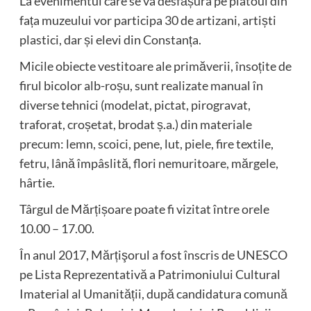
La evenimentul care se va desfășura pe platoul din
fața muzeului vor participa 30 de artizani, artiști
plastici, dar și elevi din Constanța.
Micile obiecte vestitoare ale primăverii, însoțite de
firul bicolor alb-roșu, sunt realizate manual în
diverse tehnici (modelat, pictat, pirogravat,
traforat, croșetat, brodat ș.a.) din materiale
precum: lemn, scoici, pene, lut, piele, fire textile,
fetru, lână împâslită, flori nemuritoare, mărgele,
hârtie.
Târgul de Mărțișoare poate fi vizitat între orele
10.00 – 17.00.
În anul 2017, Mărțişorul a fost înscris de UNESCO
pe Lista Reprezentativă a Patrimoniului Cultural
Imaterial al Umanității, după candidatura comună