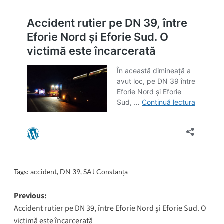
Tags:
accident
,
DN 39
,
SAJ Constanța
Post
Previous:
Accident rutier pe DN 39, între Eforie Nord și Eforie Sud. O
navigation
victimă este încarcerată