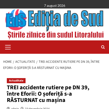
Skip
7 august 2026
to
content
Primary
Menu
HOME
ACTUALITATE
TREI ACCIDENTE RUTIERE PE DN 39, ÎNTRE
EFORII: O ȘOFERIȚĂ S-A RĂSTURNAT CU MAȘINA
Actualitate
TREI accidente rutiere pe DN 39,
între Eforii: O șoferiță s-a
RĂSTURNAT cu mașina
admin
23 decembrie 2024