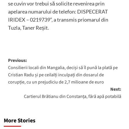
se cuvin vor trebui să solicite revenirea prin
apelarea numarului de telefon: DISPECERAT
IRIDEX – 0219739”, a transmis priomarul din
Tuzla, Taner Reșit.
Post
Previous:
Consilierii locali din Mangalia, deciși să îl pună la plată pe
navigation
Cristian Radu și pe ceilalți inculpați din dosarul de
corupție, cu un prejudiciu de 2,7 milioane de euro
Next:
Cartierul Brătianu din Constanța, fără apă potabilă
More Stories