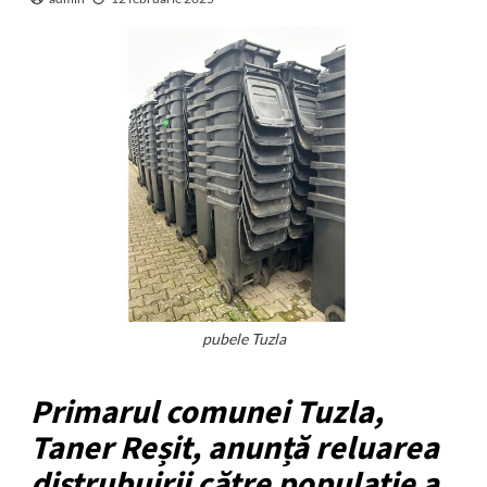
pubele Tuzla
Primarul comunei Tuzla,
Taner Reșit, anunță reluarea
distrubuirii către populație a