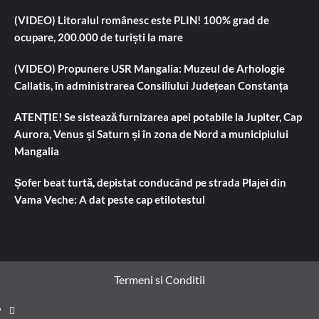
(VIDEO) Litoralul românesc este PLIN! 100% grad de
ocupare, 200.000 de turiști la mare
(VIDEO) Propunere USR Mangalia: Muzeul de Arhologie
Callatis, în administrarea Consiliului Județean Constanța
ATENȚIE! Se sistează furnizarea apei potabile la Jupiter, Cap
Aurora, Venus și Saturn și în zona de Nord a municipiului
Mangalia
Șofer beat turtă, depistat conducând pe strada Plajei din
Vama Veche: A dat peste cap etilotestul
Termeni si Conditii
Prima