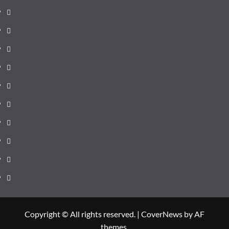
pagină
Știri
de
Administrație
ultima
locală
Actualitate
oră
Justiție
Cultura
Sănătate
Litoral
Joburi
Politică
Comunicate
Copyright © All rights reserved.
|
CoverNews
by AF
themes.