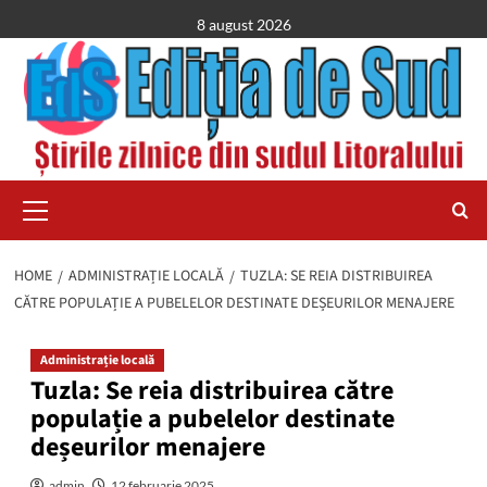
Skip
8 august 2026
to
content
Primary
Menu
HOME
ADMINISTRAȚIE LOCALĂ
TUZLA: SE REIA DISTRIBUIREA
CĂTRE POPULAȚIE A PUBELELOR DESTINATE DEȘEURILOR MENAJERE
Administrație locală
Tuzla: Se reia distribuirea către
populație a pubelelor destinate
deșeurilor menajere
admin
12 februarie 2025