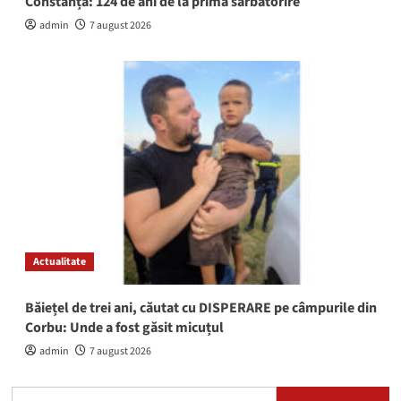
Constanța: 124 de ani de la prima sărbătorire
admin
7 august 2026
Actualitate
Băiețel de trei ani, căutat cu DISPERARE pe câmpurile din
Corbu: Unde a fost găsit micuțul
admin
7 august 2026
Caută