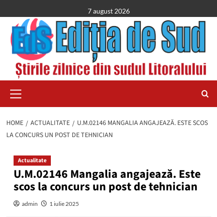
Skip
7 august 2026
to
content
Primary
Menu
HOME
ACTUALITATE
U.M.02146 MANGALIA ANGAJEAZĂ. ESTE SCOS
LA CONCURS UN POST DE TEHNICIAN
Actualitate
U.M.02146 Mangalia angajează. Este
scos la concurs un post de tehnician
admin
1 iulie 2025