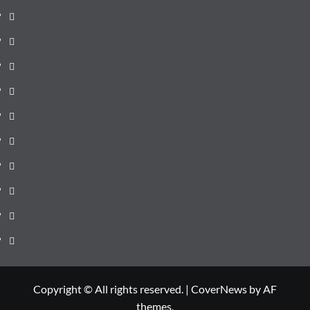
pagină
Știri
de
Administrație
ultima
locală
Actualitate
oră
Justiție
Cultura
Sănătate
Litoral
Joburi
Politică
Comunicate
Copyright © All rights reserved.
|
CoverNews
by AF
themes.