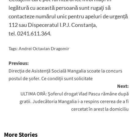
legătură cu această persoană sunt rugaţi să
contacteze numărul unic pentru apeluri de urgență
112 sau Dispeceratul I.P.J. Constanța,
tel. 0241.611.364.
Tags:
Andrei Octavian Dragomir
Post
Previous:
Direcția de Asistență Socială Mangalia scoate la concurs
navigation
postul de șofer. Ce condiții sunt solicitate
Next:
ULTIMA ORĂ: Șoferul drogat Vlad Pascu rămâne după
gratii. Judecătoria Mangalia i-a respins cererea de a fi
cercetat în arest la domiciliu
More Stories