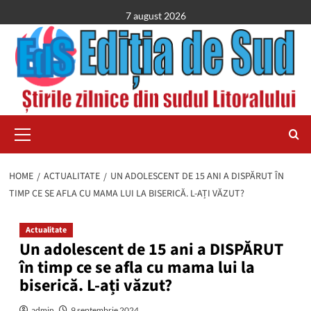
Skip
7 august 2026
to
content
Primary
Menu
HOME
ACTUALITATE
UN ADOLESCENT DE 15 ANI A DISPĂRUT ÎN
TIMP CE SE AFLA CU MAMA LUI LA BISERICĂ. L-AȚI VĂZUT?
Actualitate
Un adolescent de 15 ani a DISPĂRUT
în timp ce se afla cu mama lui la
biserică. L-ați văzut?
admin
9 septembrie 2024