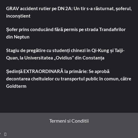
GRAV accident rutier pe DN 2A: Un tir s-a răsturnat, șoferul,
inconștient
Șofer prins conducând fără permis pe strada Trandafirilor
din Neptun
Stagiu de pregătire cu studenți chinezi în Qi-Kung și Taiji-
Quan, la Universitatea „Ovidius” din Constanța
Ședință EXTRAORDINARĂ la primărie: Se aprobă
decontarea cheltuielor cu transportul public în comun, către
Goldterm
Termeni si Conditii
Prima