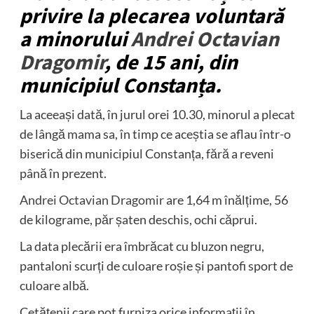
privire la plecarea voluntară
a minorului
Andrei Octavian
Dragomir
, de 15 ani, din
municipiul Constanța.
La aceeași dată, în jurul orei 10.30, minorul a plecat
de lângă mama sa, în timp ce aceștia se aflau într-o
biserică din municipiul Constanța, fără a reveni
până în prezent.
Andrei Octavian Dragomir
are 1,64 m înălțime, 56
de kilograme, păr șaten deschis, ochi căprui.
La data plecării era îmbrăcat cu bluzon negru,
pantaloni scurți de culoare roșie și pantofi sport de
culoare albă.
Cetăţenii care pot furniza orice informaţii în