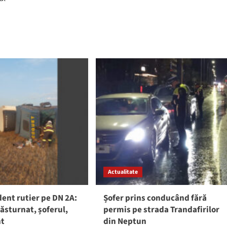
Actualitate
ent rutier pe DN 2A:
Șofer prins conducând fără
răsturnat, șoferul,
permis pe strada Trandafirilor
nt
din Neptun