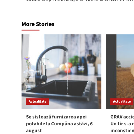
More Stories
Actualitate
Actualitate
Se sistează furnizarea apei
GRAV accid
potabile la Cumpăna astăzi, 6
Un tir s-a 
august
inconștie