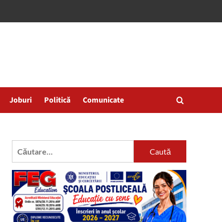
Joburi
Politică
Comunicate
Caută
după: