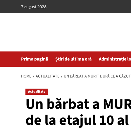
Skip
7 august 2026
to
content
Prima pagină
Știri de ultima oră
Administrație l
HOME
ACTUALITATE
UN BĂRBAT A MURIT DUPĂ CE A CĂZUT
Actualitate
Un bărbat a MUR
de la etajul 10 