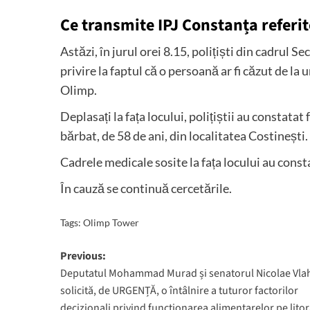
Ce transmite IPJ Constanța referit
Astăzi, în jurul orei 8.15, polițiști din cadrul Se
privire la faptul că o persoană ar fi căzut de la 
Olimp.
Deplasați la fața locului, polițiștii au constatat
bărbat, de 58 de ani, din localitatea Costinești.
Cadrele medicale sosite la fața locului au cons
În cauză se continuă cercetările.
Tags:
Olimp Tower
Post
Previous:
Deputatul Mohammad Murad și senatorul Nicolae Vla
navigation
solicită, de URGENȚĂ, o întâlnire a tuturor factorilor
decizionali privind funcționarea alimentarelor pe litor