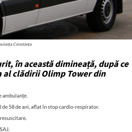
ulanța Constanța
rit, în această dimineață, după ce
a al clădirii Olimp Tower din
pe ambulanțe.
 de 58 de ani, aflat în stop cardio-respirator.
resuscitare.
 SAJ.