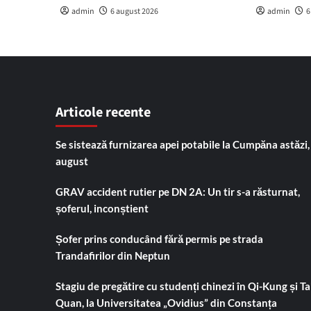
admin
6 august 2026
admin
6
Articole recente
Se sistează furnizarea apei potabile la Cumpăna astăzi,
august
GRAV accident rutier pe DN 2A: Un tir s-a răsturnat,
șoferul, inconștient
Șofer prins conducând fără permis pe strada
Trandafirilor din Neptun
Stagiu de pregătire cu studenți chinezi în Qi-Kung și Tai
Quan, la Universitatea „Ovidius” din Constanța