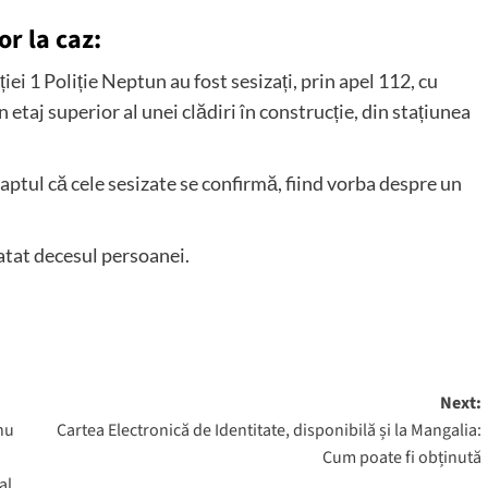
or la caz:
cției 1 Poliție Neptun au fost sesizați, prin apel 112, cu
un etaj superior al unei clădiri în construcție, din stațiunea
 faptul că cele sesizate se confirmă, fiind vorba despre un
tatat decesul persoanei.
Next:
hu
Cartea Electronică de Identitate, disponibilă și la Mangalia:
Cum poate fi obținută
al