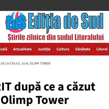
ocală
Actualitate
Justiție
Cultura
Sănătate
Litoral
 DE LA ETAJUL 10 AL OLIMP TOWER
IT după ce a căzut
al Olimp Tower