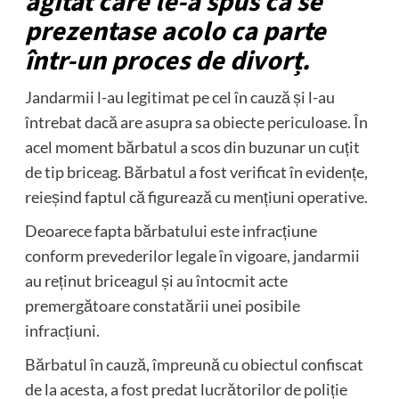
agitat care le-a spus că se
prezentase acolo ca parte
într-un proces de divorț.
Jandarmii l-au legitimat pe cel în cauză și l-au
întrebat dacă are asupra sa obiecte periculoase. În
acel moment bărbatul a scos din buzunar un cuțit
de tip briceag. Bărbatul a fost verificat în evidențe,
reieșind faptul că figurează cu mențiuni operative.
Deoarece fapta bărbatului este infracțiune
conform prevederilor legale în vigoare, jandarmii
au reținut briceagul și au întocmit acte
premergătoare constatării unei posibile
infracțiuni.
Bărbatul în cauză, împreună cu obiectul confiscat
de la acesta, a fost predat lucrătorilor de poliție