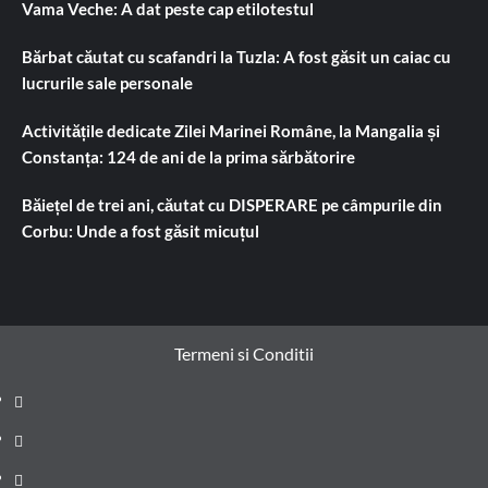
Vama Veche: A dat peste cap etilotestul
Bărbat căutat cu scafandri la Tuzla: A fost găsit un caiac cu
lucrurile sale personale
Activitățile dedicate Zilei Marinei Române, la Mangalia și
Constanța: 124 de ani de la prima sărbătorire
Băiețel de trei ani, căutat cu DISPERARE pe câmpurile din
Corbu: Unde a fost găsit micuțul
Termeni si Conditii
Prima
pagină
Știri
de
Administrație