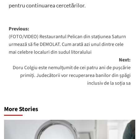
pentru continuarea cercetărilor.
Post
Previous:
(FOTO/VIDEO) Restaurantul Pelican din stațiunea Saturn
navigation
urmează să fie DEMOLAT. Cum arată azi unul dintre cele
mai celebre localuri din sudul litoralului
Next:
Doru Colgiu este nemulțumit de cei patru ani de pușcărie
primiți. Judecătorii vor recuperarea banilor din șpăgi
inclusiv de la soția sa
More Stories