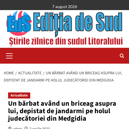
Skip
7 august 2026
to
content
Primary
Menu
HOME
ACTUALITATE
UN BĂRBAT AVÂND UN BRICEAG ASUPRA LUI,
DEPISTAT DE JANDARMI PE HOLUL JUDECĂTORIEI DIN MEDGIDIA
Actualitate
Un bărbat având un briceag asupra
lui, depistat de jandarmi pe holul
judecătoriei din Medgidia
admin
2 aprilie 2025