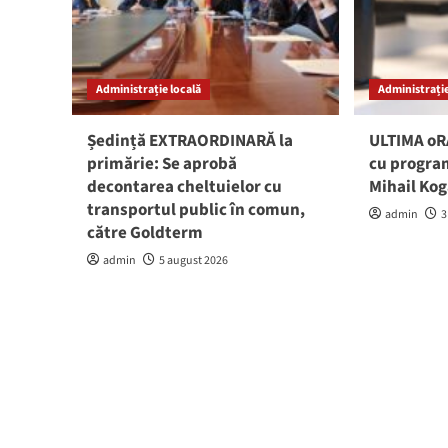
Administrație locală
Administrație
Ședință EXTRAORDINARĂ la
ULTIMA oRĂ
primărie: Se aprobă
cu program
decontarea cheltuielor cu
Mihail Ko
transportul public în comun,
admin
3
către Goldterm
admin
5 august 2026