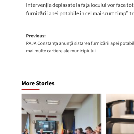
intervenție deplasate la fața locului vor face tot
furnizării apei potabile în cel mai scurt timp”,
Post
Previous:
RAJA Constanța anunță sistarea furnizării apei potabil
navigation
mai multe cartiere ale municipiului
More Stories