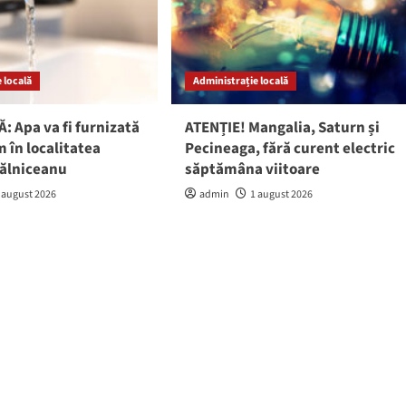
 locală
Administrație locală
: Apa va fi furnizată
ATENȚIE! Mangalia, Saturn și
 în localitatea
Pecineaga, fără curent electric
gălniceanu
săptămâna viitoare
 august 2026
admin
1 august 2026