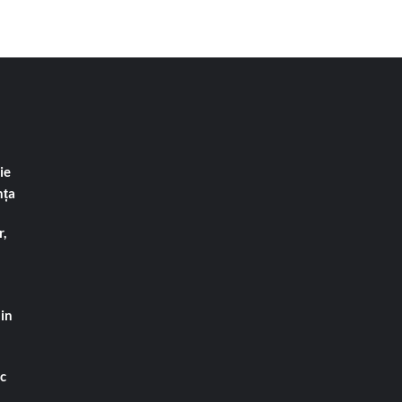
ie
nța
,
din
ac