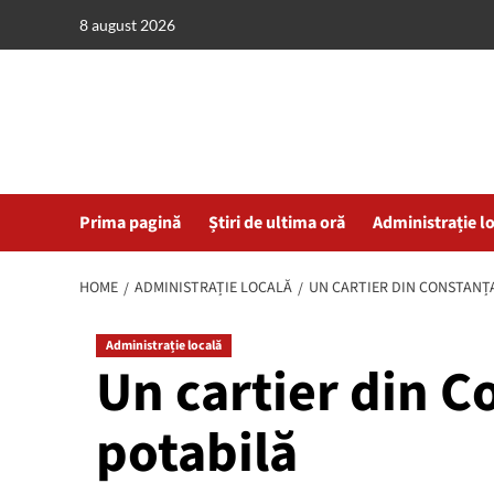
Skip
8 august 2026
to
content
Prima pagină
Știri de ultima oră
Administrație l
HOME
ADMINISTRAȚIE LOCALĂ
UN CARTIER DIN CONSTANȚA
Administrație locală
Un cartier din C
potabilă