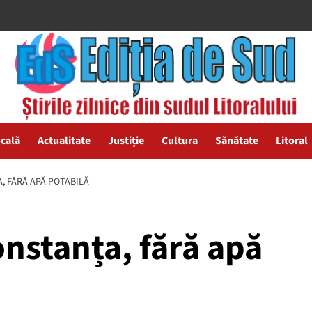
ocală
Actualitate
Justiție
Cultura
Sănătate
Litoral
, FĂRĂ APĂ POTABILĂ
onstanța, fără apă