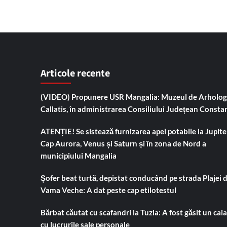
Articole recente
(VIDEO) Propunere USR Mangalia: Muzeul de Arholog
Callatis, în administrarea Consiliului Județean Consta
ATENȚIE! Se sistează furnizarea apei potabile la Jupiter
Cap Aurora, Venus și Saturn și în zona de Nord a
municipiului Mangalia
Șofer beat turtă, depistat conducând pe strada Plajei 
Vama Veche: A dat peste cap etilotestul
Bărbat căutat cu scafandri la Tuzla: A fost găsit un cai
cu lucrurile sale personale