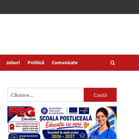
Joburi
Politică
Comunicate
Caută
după: