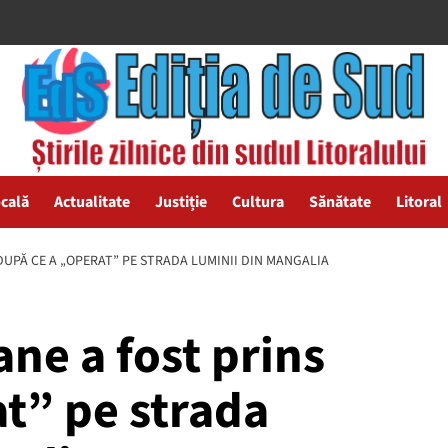
ocală
Actualitate
Justiție
Cultura
Sănătate
Litoral
DUPĂ CE A „OPERAT” PE STRADA LUMINII DIN MANGALIA
ane a fost prins
t” pe strada