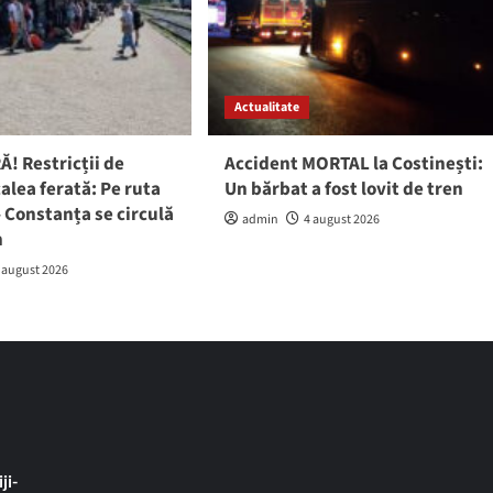
Actualitate
! Restricții de
Accident MORTAL la Costinești:
calea ferată: Pe ruta
Un bărbat a fost lovit de tren
 Constanța se circulă
admin
4 august 2026
h
 august 2026
ji-