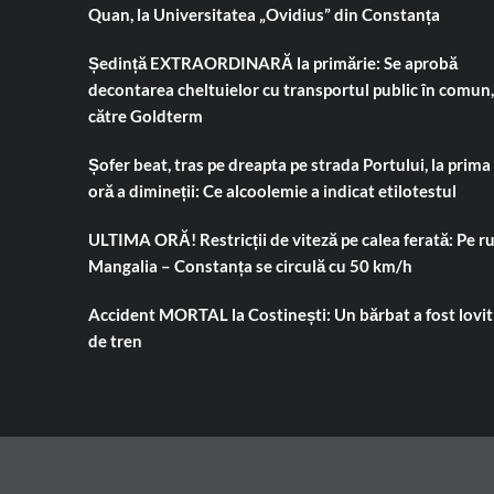
Quan, la Universitatea „Ovidius” din Constanța
Ședință EXTRAORDINARĂ la primărie: Se aprobă
decontarea cheltuielor cu transportul public în comun,
către Goldterm
Șofer beat, tras pe dreapta pe strada Portului, la prima
oră a dimineții: Ce alcoolemie a indicat etilotestul
ULTIMA ORĂ! Restricții de viteză pe calea ferată: Pe r
Mangalia – Constanța se circulă cu 50 km/h
Accident MORTAL la Costinești: Un bărbat a fost lovit
de tren