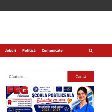
Joburi
Politică
Comunicate
Caută
după: