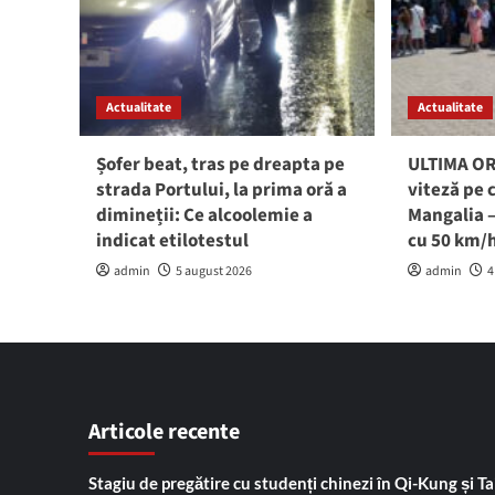
Actualitate
Actualitate
Șofer beat, tras pe dreapta pe
ULTIMA ORĂ
strada Portului, la prima oră a
viteză pe 
dimineții: Ce alcoolemie a
Mangalia –
indicat etilotestul
cu 50 km/
admin
5 august 2026
admin
4
Articole recente
Stagiu de pregătire cu studenți chinezi în Qi-Kung și Tai