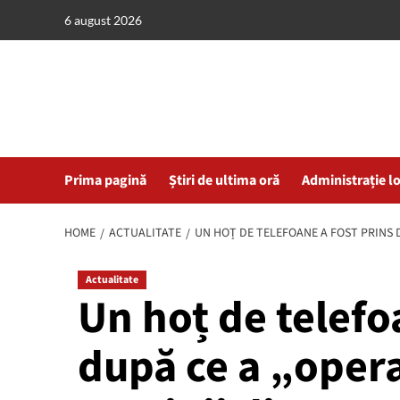
Skip
6 august 2026
to
content
Prima pagină
Știri de ultima oră
Administrație l
HOME
ACTUALITATE
UN HOȚ DE TELEFOANE A FOST PRINS 
Actualitate
Un hoț de telefo
după ce a „opera