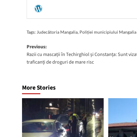
Tags:
Judecătoria Mangalia
,
Poliției municipiului Mangalia
Post
Previous:
Razii cu mascații în Techirghiol și Constanța: Sunt viza
navigation
traficanți de droguri de mare risc
More Stories