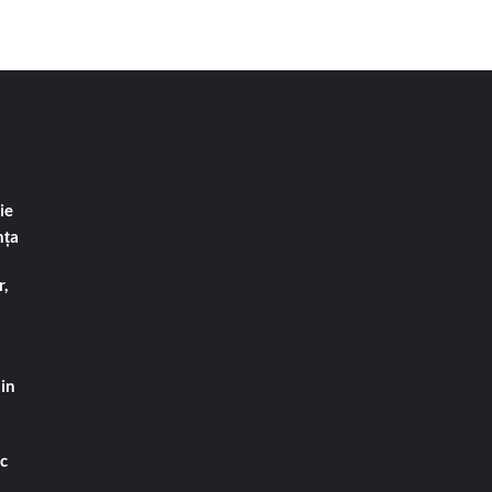
ie
nța
,
din
ac