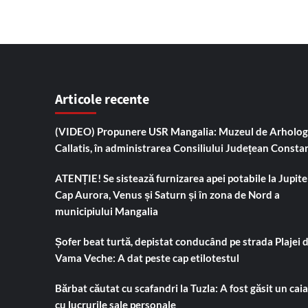
Articole recente
(VIDEO) Propunere USR Mangalia: Muzeul de Arholog
Callatis, în administrarea Consiliului Județean Consta
ATENȚIE! Se sistează furnizarea apei potabile la Jupiter
Cap Aurora, Venus și Saturn și în zona de Nord a
municipiului Mangalia
Șofer beat turtă, depistat conducând pe strada Plajei 
Vama Veche: A dat peste cap etilotestul
Bărbat căutat cu scafandri la Tuzla: A fost găsit un cai
cu lucrurile sale personale