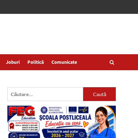
Joburi
Politică
Comunicate
Caută
după: