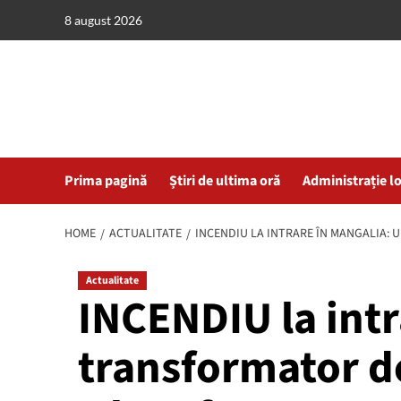
Skip
8 august 2026
to
content
Prima pagină
Știri de ultima oră
Administrație l
HOME
ACTUALITATE
INCENDIU LA INTRARE ÎN MANGALIA: 
Actualitate
INCENDIU la intr
transformator de