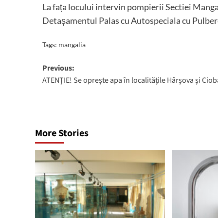
La fața locului intervin pompierii Sectiei Manga
Detașamentul Palas cu Autospeciala cu Pulber
Tags:
mangalia
Post
Previous:
ATENȚIE! Se oprește apa în localitățile Hârșova și Cio
navigation
More Stories