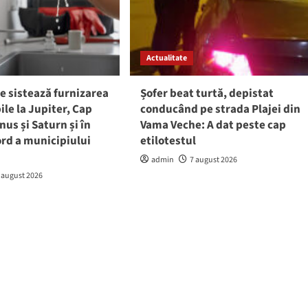
Actualitate
e sistează furnizarea
Șofer beat turtă, depistat
ile la Jupiter, Cap
conducând pe strada Plajei din
nus și Saturn și în
Vama Veche: A dat peste cap
rd a municipiului
etilotestul
admin
7 august 2026
 august 2026