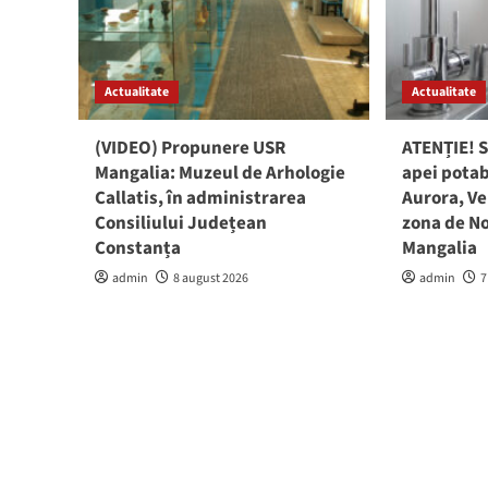
Actualitate
Actualitate
(VIDEO) Propunere USR
ATENȚIE! S
Mangalia: Muzeul de Arhologie
apei potab
Callatis, în administrarea
Aurora, Ve
Consiliului Județean
zona de No
Constanța
Mangalia
admin
8 august 2026
admin
7