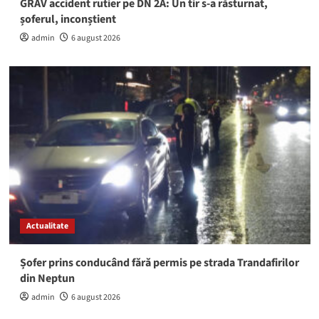
GRAV accident rutier pe DN 2A: Un tir s-a răsturnat,
șoferul, inconștient
admin
6 august 2026
Actualitate
Șofer prins conducând fără permis pe strada Trandafirilor
din Neptun
admin
6 august 2026