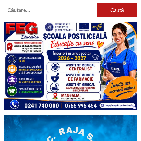
Caută
după: