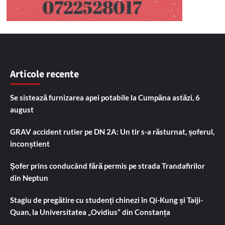
Articole recente
Se sistează furnizarea apei potabile la Cumpăna astăzi, 6
august
GRAV accident rutier pe DN 2A: Un tir s-a răsturnat, șoferul,
inconștient
Șofer prins conducând fără permis pe strada Trandafirilor
din Neptun
Stagiu de pregătire cu studenți chinezi în Qi-Kung și Taiji-
Quan, la Universitatea „Ovidius” din Constanța