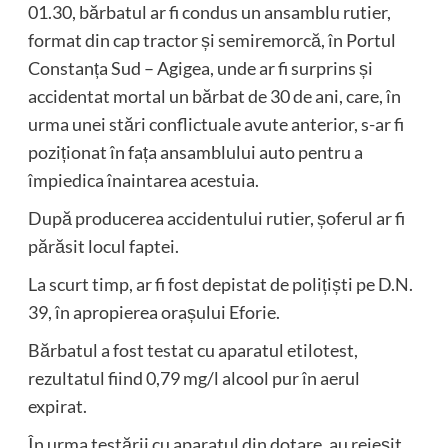
01.30, bărbatul ar fi condus un ansamblu rutier,
format din cap tractor și semiremorcă, în Portul
Constanța Sud – Agigea, unde ar fi surprins și
accidentat mortal un bărbat de 30 de ani, care, în
urma unei stări conflictuale avute anterior, s-ar fi
poziționat în fața ansamblului auto pentru a
împiedica înaintarea acestuia.
După producerea accidentului rutier, șoferul ar fi
părăsit locul faptei.
La scurt timp, ar fi fost depistat de polițiști pe D.N.
39, în apropierea orașului Eforie.
Bărbatul a fost testat cu aparatul etilotest,
rezultatul fiind 0,79 mg/l alcool pur în aerul
expirat.
În urma testării cu aparatul din dotare, au reieșit