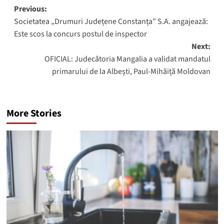
Post
Previous:
Societatea „Drumuri Județene Constanța” S.A. angajează:
navigation
Este scos la concurs postul de inspector
Next:
OFICIAL: Judecătoria Mangalia a validat mandatul
primarului de la Albești, Paul-Mihăiță Moldovan
More Stories