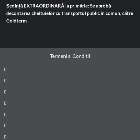
Ședință EXTRAORDINARĂ la primărie: Se aprobă
decontarea cheltuielor cu transportul public în comun, către
Goldterm
Termeni si Conditii
Prima
pagină
Știri
de
Administrație
ultima
locală
Actualitate
oră
Justiție
Cultura
Sănătate