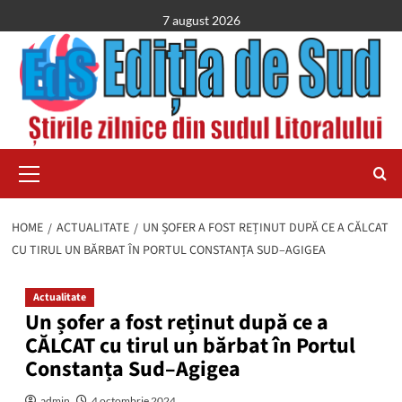
Skip
7 august 2026
to
content
Primary
Menu
HOME
ACTUALITATE
UN ȘOFER A FOST REȚINUT DUPĂ CE A CĂLCAT
CU TIRUL UN BĂRBAT ÎN PORTUL CONSTANȚA SUD–AGIGEA
Actualitate
Un șofer a fost reținut după ce a
CĂLCAT cu tirul un bărbat în Portul
Constanța Sud–Agigea
admin
4 octombrie 2024