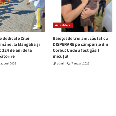
Actualitate
e dedicate Zilei
Băiețel de trei ani, căutat cu
mâne, la Mangalia și
DISPERARE pe câmpurile din
 124 de ani de la
Corbu: Unde a fost găsit
bătorire
micuțul
 august 2026
admin
7 august 2026