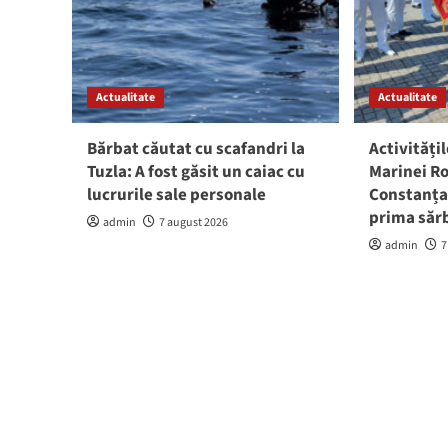
Actualitate
Actualitate
Bărbat căutat cu scafandri la
Activitățil
Tuzla: A fost găsit un caiac cu
Marinei Ro
lucrurile sale personale
Constanța:
prima săr
admin
7 august 2026
admin
7