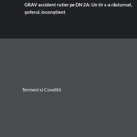
GRAV accident rutier pe DN 2A: Un tir s-a răsturnat,
șoferul, inconștient
Termeni si Conditii