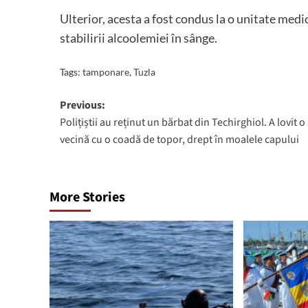
Ulterior, acesta a fost condus la o unitate medi
stabilirii alcoolemiei în sânge.
Tags:
tamponare
,
Tuzla
Post
Previous:
Polițiștii au reținut un bărbat din Techirghiol. A lovit o
navigation
vecină cu o coadă de topor, drept în moalele capului
More Stories