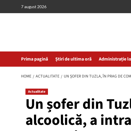
Skip
7 august 2026
to
content
Prima pagină
Știri de ultima oră
Administrație l
HOME
ACTUALITATE
UN ȘOFER DIN TUZLA, ÎN PRAG DE CO
Actualitate
Un șofer din Tuz
alcoolică, a intr