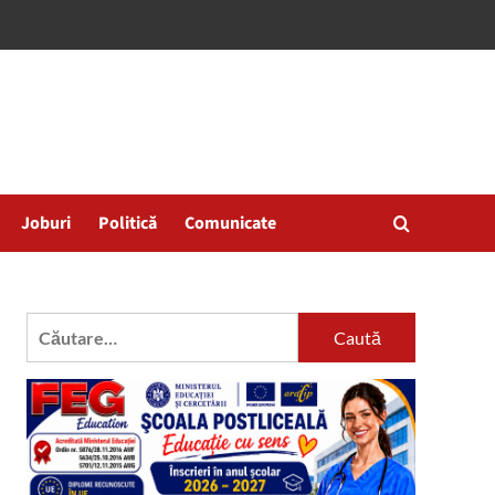
Joburi
Politică
Comunicate
Caută
după: