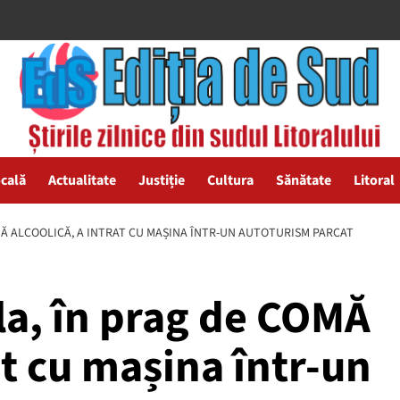
ocală
Actualitate
Justiție
Cultura
Sănătate
Litoral
MĂ ALCOOLICĂ, A INTRAT CU MAȘINA ÎNTR-UN AUTOTURISM PARCAT
la, în prag de COMĂ
at cu mașina într-un