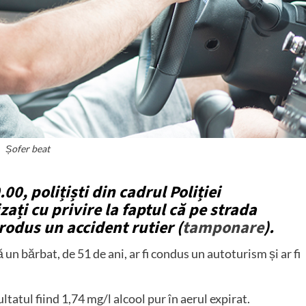
Șofer beat
.00, polițiști din cadrul Poliției
ați cu privire la faptul că pe strada
rodus un accident rutier (
tamponare
).
că un bărbat, de 51 de ani, ar fi condus un autoturism și ar fi
ltatul fiind 1,74 mg/l alcool pur în aerul expirat.