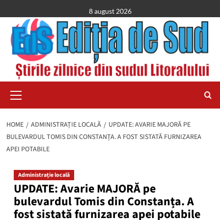
Skip
8 august 2026
to
content
Primary
Menu
HOME
ADMINISTRAȚIE LOCALĂ
UPDATE: AVARIE MAJORĂ PE
BULEVARDUL TOMIS DIN CONSTANȚA. A FOST SISTATĂ FURNIZAREA
APEI POTABILE
Administrație locală
UPDATE: Avarie MAJORĂ pe
bulevardul Tomis din Constanța. A
fost sistată furnizarea apei potabile