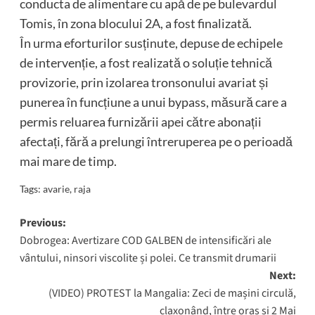
conducta de alimentare cu apă de pe bulevardul
Tomis, în zona blocului 2A, a fost finalizată.
În urma eforturilor susținute, depuse de echipele
de intervenție, a fost realizată o soluție tehnică
provizorie, prin izolarea tronsonului avariat și
punerea în funcțiune a unui bypass, măsură care a
permis reluarea furnizării apei către abonații
afectați, fără a prelungi întreruperea pe o perioadă
mai mare de timp.
Tags:
avarie
,
raja
Post
Previous:
Dobrogea: Avertizare COD GALBEN de intensificări ale
navigation
vântului, ninsori viscolite și polei. Ce transmit drumarii
Next:
(VIDEO) PROTEST la Mangalia: Zeci de mașini circulă,
claxonând, între oraș și 2 Mai