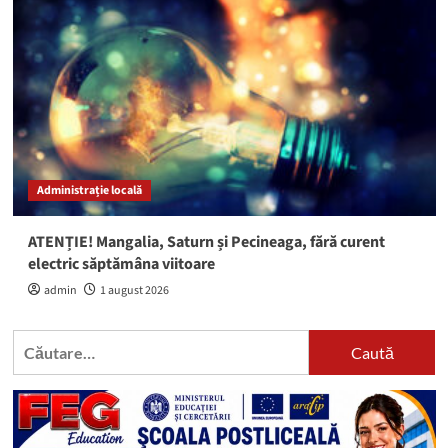
Administrație locală
ATENȚIE! Mangalia, Saturn și Pecineaga, fără curent
electric săptămâna viitoare
admin
1 august 2026
Caută
după: