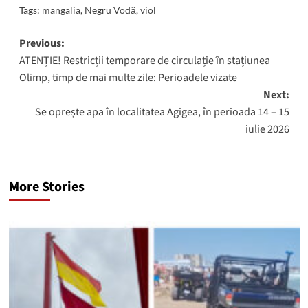
Tags:
mangalia
,
Negru Vodă
,
viol
Post
Previous:
ATENȚIE! Restricții temporare de circulație în stațiunea
navigation
Olimp, timp de mai multe zile: Perioadele vizate
Next:
Se oprește apa în localitatea Agigea, în perioada 14 – 15
iulie 2026
More Stories