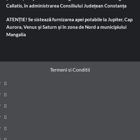
Callatis, în administrarea Consiliului Județean Constanța
ATENȚIE! Se sistează furnizarea apei potabile la Jupiter, Cap
Aurora, Venus și Saturn și în zona de Nord a municipiului
Mangalia
Termeni si Conditii
Prima
pagină
Știri
de
Administrație
ultima
locală
Actualitate
oră
Justiție
Cultura