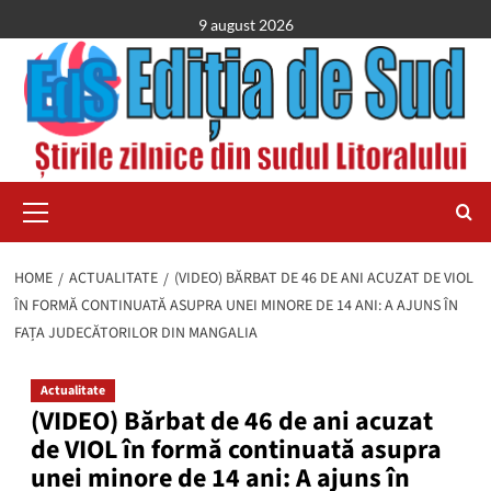
Skip
9 august 2026
to
content
Primary
Menu
HOME
ACTUALITATE
(VIDEO) BĂRBAT DE 46 DE ANI ACUZAT DE VIOL
ÎN FORMĂ CONTINUATĂ ASUPRA UNEI MINORE DE 14 ANI: A AJUNS ÎN
FAȚA JUDECĂTORILOR DIN MANGALIA
Actualitate
(VIDEO) Bărbat de 46 de ani acuzat
de VIOL în formă continuată asupra
unei minore de 14 ani: A ajuns în