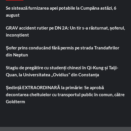
Se sistează furnizarea apei potabile la Cumpăna astăzi, 6
august
GRAV accident rutier pe DN 2A: Un tir s-a răsturnat, șoferul,
inconștient
Șofer prins conducând fără permis pe strada Trandafirilor
din Neptun
Stagiu de pregătire cu studenți chinezi în Qi-Kung și Taiji-
Quan, la Universitatea „Ovidius” din Constanța
Ședință EXTRAORDINARĂ la primărie: Se aprobă
decontarea cheltuielor cu transportul public în comun, către
Goldterm