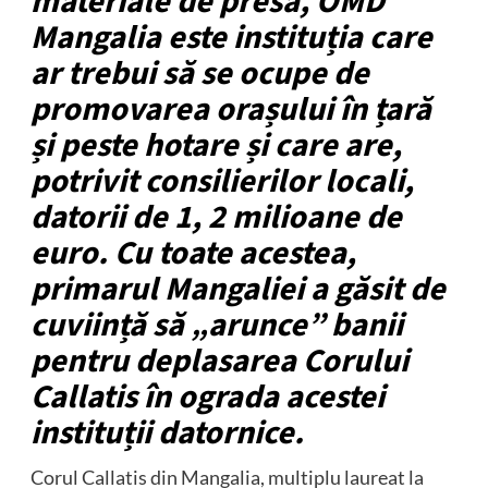
materiale de presă, OMD
Mangalia este instituția care
ar trebui să se ocupe de
promovarea orașului în țară
și peste hotare și care are,
potrivit consilierilor locali,
datorii de 1, 2 milioane de
euro. Cu toate acestea,
primarul Mangaliei a găsit de
cuviință să „arunce” banii
pentru deplasarea Corului
Callatis în ograda acestei
instituții datornice.
Corul Callatis din Mangalia, multiplu laureat la