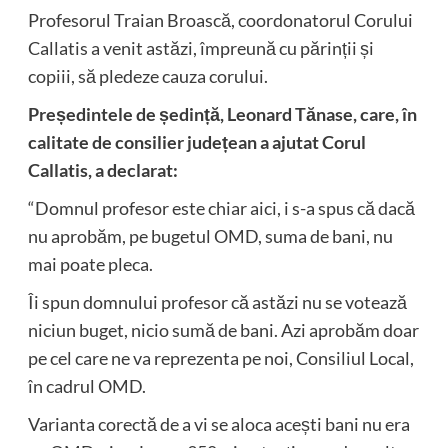
Profesorul Traian Broască, coordonatorul Corului
Callatis a venit astăzi, împreună cu părinții și
copiii, să pledeze cauza corului.
Președintele de ședință, Leonard Tănase, care, în
calitate de consilier județean a ajutat Corul
Callatis, a declarat:
“Domnul profesor este chiar aici, i s-a spus că dacă
nu aprobăm, pe bugetul OMD, suma de bani, nu
mai poate pleca.
Îi spun domnului profesor că astăzi nu se votează
niciun buget, nicio sumă de bani. Azi aprobăm doar
pe cel care ne va reprezenta pe noi, Consiliul Local,
în cadrul OMD.
Varianta corectă de a vi se aloca acești bani nu era