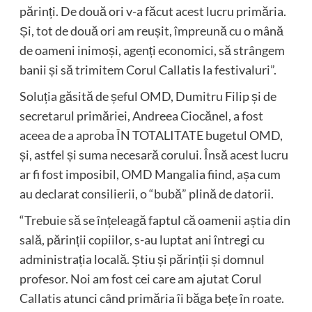
părinți. De două ori v-a făcut acest lucru primăria.
Și, tot de două ori am reușit, împreună cu o mână
de oameni inimoși, agenți economici, să strângem
banii și să trimitem Corul Callatis la festivaluri”.
Soluția găsită de șeful OMD, Dumitru Filip și de
secretarul primăriei, Andreea Ciocănel, a fost
aceea de a aproba ÎN TOTALITATE bugetul OMD,
și, astfel și suma necesară corului. Însă acest lucru
ar fi fost imposibil, OMD Mangalia fiind, așa cum
au declarat consilierii, o “bubă” plină de datorii.
“Trebuie să se înțeleagă faptul că oamenii aștia din
sală, părinții copiilor, s-au luptat ani întregi cu
administrația locală. Știu și părinții și domnul
profesor. Noi am fost cei care am ajutat Corul
Callatis atunci când primăria îi băga bețe în roate.