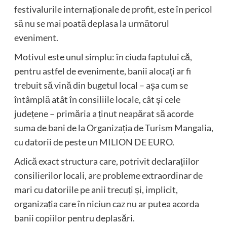
festivalurile internaționale de profit, este în pericol
să nu se mai poată deplasa la următorul
eveniment.
Motivul este unul simplu: în ciuda faptului că,
pentru astfel de evenimente, banii alocați ar fi
trebuit să vină din bugetul local – așa cum se
întâmplă atât în consiliile locale, cât și cele
județene – primăria a ținut neapărat să acorde
suma de bani de la Organizația de Turism Mangalia,
cu datorii de peste un MILION DE EURO.
Adică exact structura care, potrivit declarațiilor
consilierilor locali, are probleme extraordinar de
mari cu datoriile pe anii trecuți și, implicit,
organizația care în niciun caz nu ar putea acorda
banii copiilor pentru deplasări.