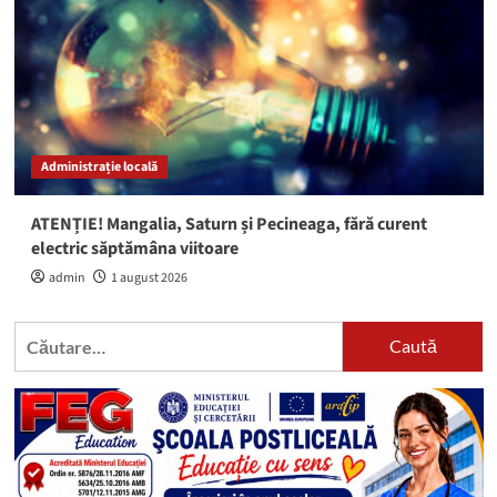
Administrație locală
ATENȚIE! Mangalia, Saturn și Pecineaga, fără curent
electric săptămâna viitoare
admin
1 august 2026
Caută
după: