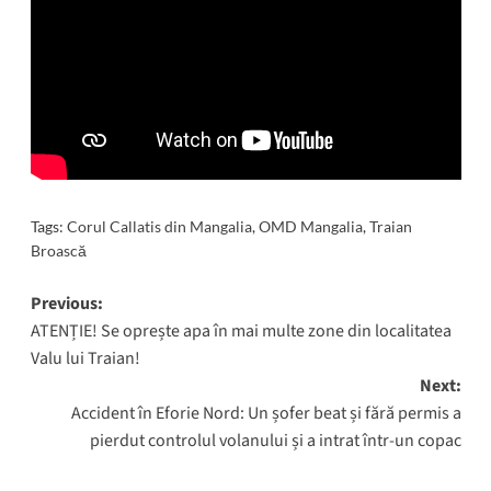
Tags:
Corul Callatis din Mangalia
,
OMD Mangalia
,
Traian
Broască
Post
Previous:
ATENȚIE! Se oprește apa în mai multe zone din localitatea
navigation
Valu lui Traian!
Next:
Accident în Eforie Nord: Un șofer beat și fără permis a
pierdut controlul volanului și a intrat într-un copac