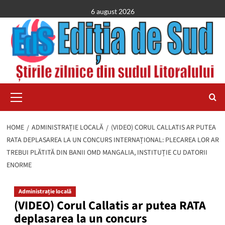
Skip
6 august 2026
to
content
Primary
Menu
HOME
ADMINISTRAȚIE LOCALĂ
(VIDEO) CORUL CALLATIS AR PUTEA
RATA DEPLASAREA LA UN CONCURS INTERNAȚIONAL: PLECAREA LOR AR
TREBUI PLĂTITĂ DIN BANII OMD MANGALIA, INSTITUȚIE CU DATORII
ENORME
Administrație locală
(VIDEO) Corul Callatis ar putea RATA
deplasarea la un concurs