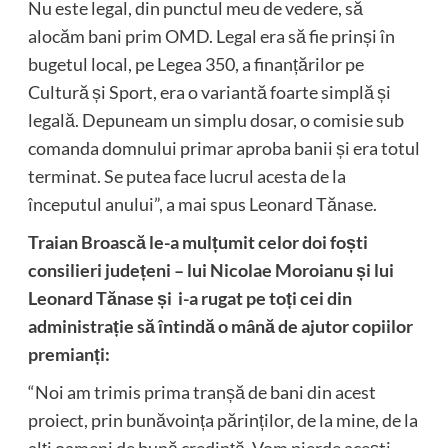
Nu este legal, din punctul meu de vedere, să
alocăm bani prim OMD. Legal era să fie prinși în
bugetul local, pe Legea 350, a finanțărilor pe
Cultură și Sport, era o variantă foarte simplă și
legală. Depuneam un simplu dosar, o comisie sub
comanda domnului primar aproba banii și era totul
terminat. Se putea face lucrul acesta de la
începutul anului”, a mai spus Leonard Tănase.
Traian Broască le-a mulțumit celor doi foști
consilieri județeni – lui Nicolae Moroianu și lui
Leonard Tănase și i-a rugat pe toți cei din
administrație să întindă o mână de ajutor copiilor
premianți:
“Noi am trimis prima tranșă de bani din acest
proiect, prin bunăvoința părinților, de la mine, de la
alți oameni de bună credință. Vom pierde acești