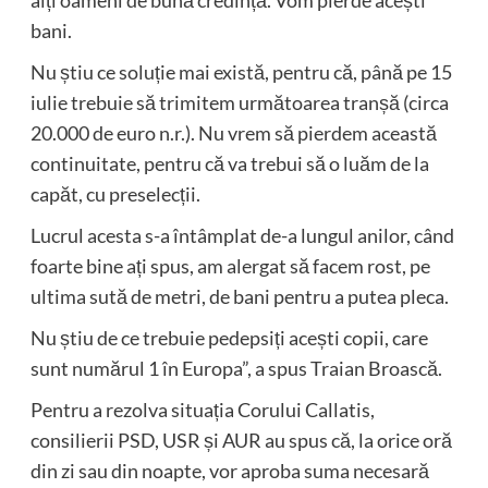
bani.
Nu știu ce soluție mai există, pentru că, până pe 15
iulie trebuie să trimitem următoarea tranșă (circa
20.000 de euro n.r.). Nu vrem să pierdem această
continuitate, pentru că va trebui să o luăm de la
capăt, cu preselecții.
Lucrul acesta s-a întâmplat de-a lungul anilor, când
foarte bine ați spus, am alergat să facem rost, pe
ultima sută de metri, de bani pentru a putea pleca.
Nu știu de ce trebuie pedepsiți acești copii, care
sunt numărul 1 în Europa”, a spus Traian Broască.
Pentru a rezolva situația Corului Callatis,
consilierii PSD, USR și AUR au spus că, la orice oră
din zi sau din noapte, vor aproba suma necesară