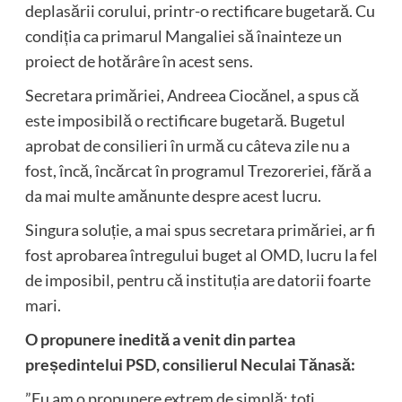
deplasării corului, printr-o rectificare bugetară. Cu
condiția ca primarul Mangaliei să înainteze un
proiect de hotărâre în acest sens.
Secretara primăriei, Andreea Ciocănel, a spus că
este imposibilă o rectificare bugetară. Bugetul
aprobat de consilieri în urmă cu câteva zile nu a
fost, încă, încărcat în programul Trezoreriei, fără a
da mai multe amănunte despre acest lucru.
Singura soluție, a mai spus secretara primăriei, ar fi
fost aprobarea întregului buget al OMD, lucru la fel
de imposibil, pentru că instituția are datorii foarte
mari.
O propunere inedită a venit din partea
președintelui PSD, consilierul Neculai Tănasă:
”Eu am o propunere extrem de simplă: toți