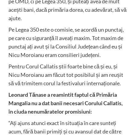
pe OMD, ci pe Legea 350, și puteați avea de mult
acești bani, dacă primăria dorea, cu adevărat, să vă
ajute.
Pe Legea 350 este o comisie, se acordă un punctaj,
pe care cu siguranță îl aveați maxim. Tot maxim de
punctaj ați avut și la Consiliul Județean când eu și
Nicu Moroianu eram consilieri județeni.
Pentru Corul Callatis știi foarte bine că și eu, și
Nicu Moroianu am făcut tot posibilul și am reușit
să vă trimitem corul la festivaluri internaționale.
Leonard Tănase a reamintit faptul că Primăria
Mangalia nu a dat banii necesari Corului Callatis,
în ciuda nenumăratelor promisiuni:
“Ați ajuns atunci exact în situația în care sunteți
acum, fără banii primiți și cu avansul dat de către