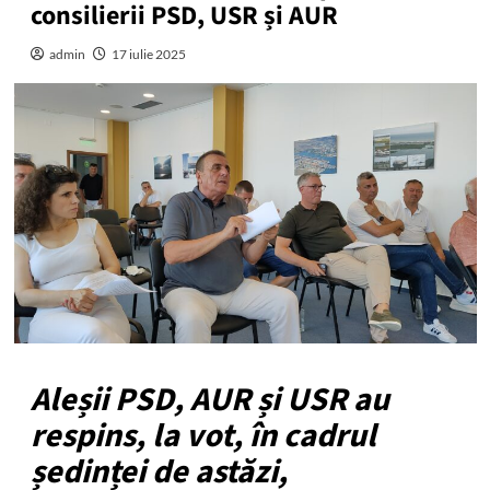
consilierii PSD, USR și AUR
admin
17 iulie 2025
Aleșii PSD, AUR și USR au
respins, la vot, în cadrul
ședinței de astăzi,