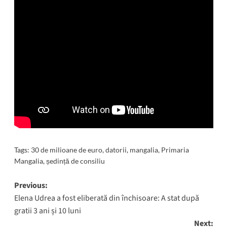
Tags:
30 de milioane de euro
,
datorii
,
mangalia
,
Primaria
Mangalia
,
ședință de consiliu
Post
Previous:
Elena Udrea a fost eliberată din închisoare: A stat după
navigation
gratii 3 ani și 10 luni
Next: