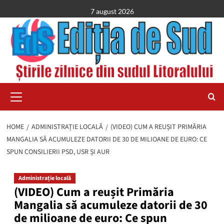
Skip
7 august 2026
to
content
Primary
Menu
HOME
ADMINISTRAȚIE LOCALĂ
(VIDEO) CUM A REUȘIT PRIMĂRIA
MANGALIA SĂ ACUMULEZE DATORII DE 30 DE MILIOANE DE EURO: CE
SPUN CONSILIERII PSD, USR ȘI AUR
Administrație locală
(VIDEO) Cum a reușit Primăria
Mangalia să acumuleze datorii de 30
de milioane de euro: Ce spun