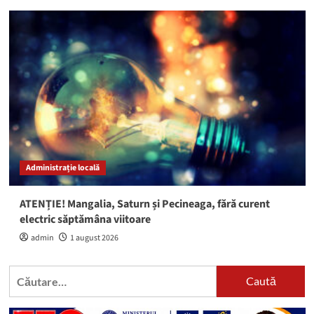
Administrație locală
ATENȚIE! Mangalia, Saturn și Pecineaga, fără curent
electric săptămâna viitoare
admin
1 august 2026
Caută
după: