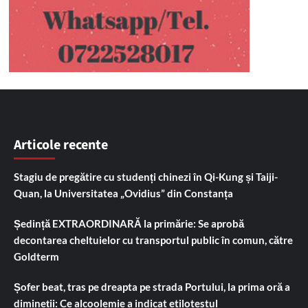
Articole recente
Stagiu de pregătire cu studenți chinezi în Qi-Kung și Taiji-
Quan, la Universitatea „Ovidius” din Constanța
Ședință EXTRAORDINARĂ la primărie: Se aprobă
decontarea cheltuielor cu transportul public în comun, către
Goldterm
Șofer beat, tras pe dreapta pe strada Portului, la prima oră a
dimineții: Ce alcoolemie a indicat etilotestul