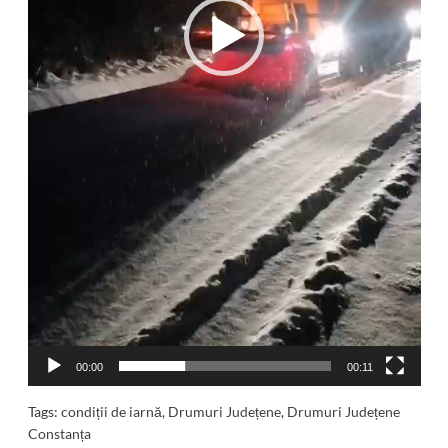
00:00
00:11
Tags:
condiții de iarnă
,
Drumuri Județene
,
Drumuri Județene
Constanța