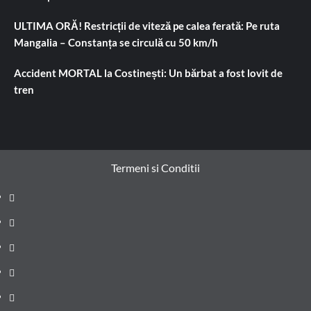
ULTIMA ORĂ! Restricții de viteză pe calea ferată: Pe ruta
Mangalia – Constanța se circulă cu 50 km/h
Accident MORTAL la Costinești: Un bărbat a fost lovit de
tren
Termeni si Conditii
Prima
pagină
Știri
de
Administrație
ultima
locală
Actualitate
oră
Justiție