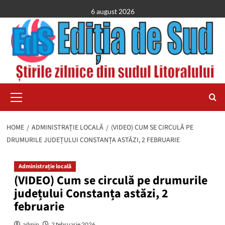
Skip
6 august 2026
to
content
Primary
Menu
HOME
ADMINISTRAȚIE LOCALĂ
(VIDEO) CUM SE CIRCULĂ PE
DRUMURILE JUDEȚULUI CONSTANȚA ASTĂZI, 2 FEBRUARIE
Administrație locală
(VIDEO) Cum se circulă pe drumurile
județului Constanța astăzi, 2
februarie
admin
2 februarie 2026