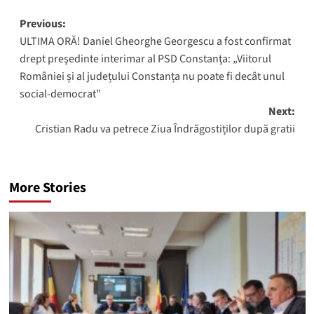
Post
Previous:
ULTIMA ORĂ! Daniel Gheorghe Georgescu a fost confirmat
navigation
drept preşedinte interimar al PSD Constanţa: „Viitorul
României și al județului Constanța nu poate fi decât unul
social-democrat”
Next:
Cristian Radu va petrece Ziua Îndrăgostiților după gratii
More Stories