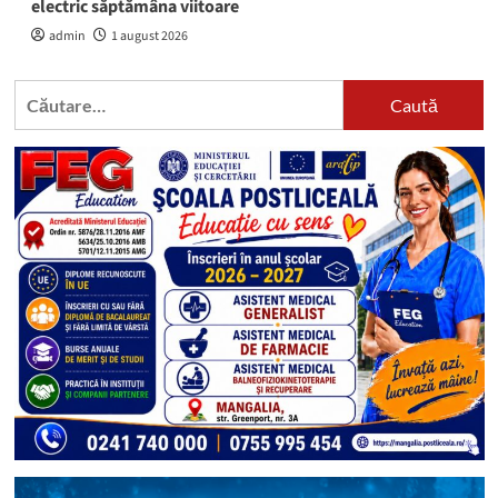
electric săptămâna viitoare
admin
1 august 2026
Caută
după: